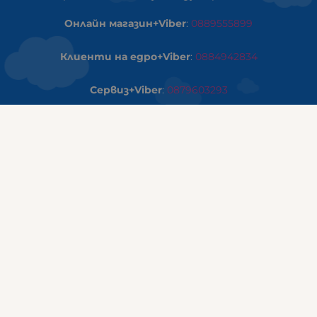
Онлайн магазин+Viber
:
0889555899
Клиенти на едро+Viber
:
0884942834
Сервиз+Viber
:
0879603293
Работно време:
понеделник - петък: 09:00ч -19:30ч
събота: 09:30ч - 18:00ч
неделя - почивен ден
ГАЛИКС Варна
гр.ВАРНА ул. Александър Дякович 45 (под хотел Golden
Tulip)
тел:
0884810555
Работно време:
понеделник - петък: 10:00ч -19:00ч
събота: 10:00ч - 17:00ч
неделя: почивен ден