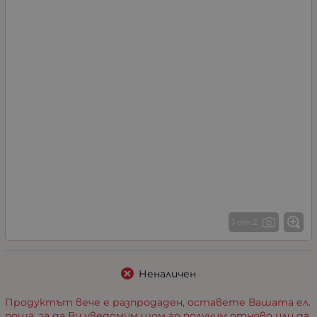
1 от 2
Неналичен
Продуктът вече е разпродаден, оставете Вашата ел.
поща, за да Ви уведомим щом го получим отново или да