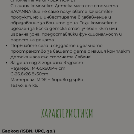
столчета на GINGER HOME?
С нашия комплект Детска маса със столчета
SAVANNA вие не само получавате качествен
продукт, но и инвестирате в забавление и
образование за вашите деца. Този комплект е
идеален за всяка детска стая, учебен кът или
игрална зона, предоставяйки функционалност и
радост на децата.
Поръчайте сега и създайте идеалното
пространство за вашето дете с нашия комплект
Детска маса със столчета Савана!
За деца над 3 годишна възраст
Размери: М-60х60х44 cm
C-26.8х26.8х50cm
Материал: MDF + борово дърво
Тегло: 9,4 кг.
ХАРАКТЕРИСТИКИ
Баркод (ISBN, UPC, др.)