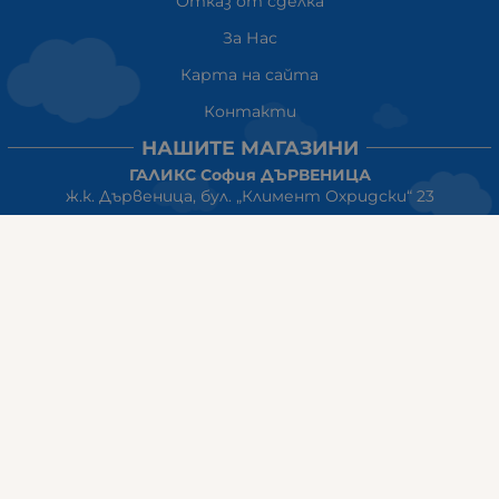
Отказ от сделка
За Нас
Карта на сайта
Контакти
НАШИТЕ МАГАЗИНИ
ГАЛИКС София ДЪРВЕНИЦА
ж.к. Дървеница, бул. „Климент Охридски“ 23
тел: 0884555899
Работно време:
понеделник-петък:10:00ч-20:00ч
събота: 10:00ч - 18:00ч
неделя: почивен ден
ГАЛИКС
гр.СТАРА ЗАГОРА ул. Индустриална 8
Онлайн магазин+Viber
:
0889555899