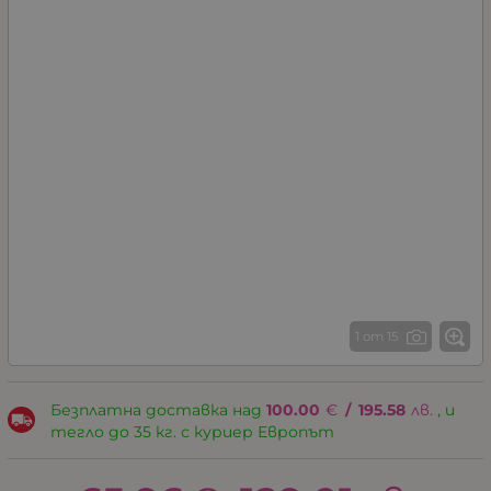
1 от 15
Безплатна доставка над
100.00
€
/
195.58
лв.
, и
тегло до 35 кг. с куриер Европът