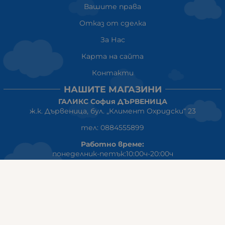
Вашите права
Отказ от сделка
За Нас
Карта на сайта
Контакти
НАШИТЕ МАГАЗИНИ
ГАЛИКС София ДЪРВЕНИЦА
ж.к. Дървеница, бул. „Климент Охридски“ 23
тел: 0884555899
Работно време:
понеделник-петък:10:00ч-20:00ч
събота: 10:00ч - 18:00ч
неделя: почивен ден
ГАЛИКС
гр.СТАРА ЗАГОРА ул. Индустриална 8