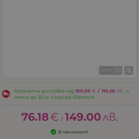
1 от 17
Безплатна доставка над
100.00
€
/
195.58
лв.
, и
тегло до 35 кг. с куриер Европът
76.18
€
149.00
лв.
/
В наличност