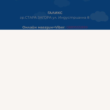
ГАЛИКС
гр.СТАРА ЗАГОРА ул. Индустриална 8
Онлайн магазин+Viber
:
0889555899
Клиенти на едро+Viber
:
0884942834
Сервиз+Viber
:
0879603293
Работно време:
понеделник - петък: 09:00ч -19:30ч
събота: 09:30ч - 18:00ч
неделя - почивен ден
ГАЛИКС Варна
гр.ВАРНА ул. Александър Дякович 45 (под хотел Golden
Tulip)
тел:
0884810555