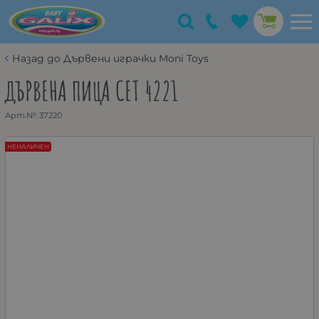
Назад до Дървени играчки Moni Toys
ДЪРВЕНА ПИЦА СЕТ 4221
Арт.№:
37220
НЕНАЛИЧЕН