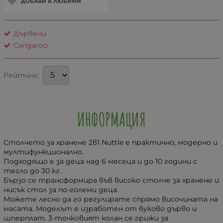
ДОБАВИ В ЛЮБИМИ
Дървени
Cangaroo
Рейтинг:
ИНФОРМАЦИЯ
Столчето за хранене 2в1 Nuttle е практично, модерно и
мултифункционално.
Подходящо е за деца над 6 месеца и до 10 години с
тегло до 30 кг.
Бързо се трансформира във високо столче за хранене и
нисък стол за по-големи деца.
Можете лесно да го регулирате спрямо височината на
масата. Моделът е изработен от буково дърво и
шперплат. 3-точковият колан се грижи за