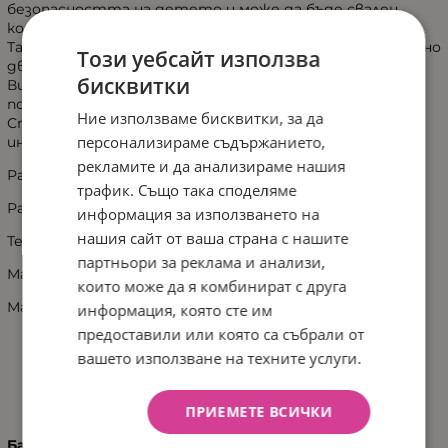
безопасността на детето и може да бъде свален,
когато вече не е необходим.
Таблата за хранене може да се сваля при желание с едно
Този уебсайт използва
движение.
бисквитки
Височината на седалката може да се регулира в 5
позиции, поставката за крачета също.
Ние използваме бисквитки, за да
Стилният дизайн на стола се съчетава с всеки
персонализираме съдържанието,
интериор.
рекламите и да анализираме нашия
Размер: 49x49.5x79.5 см
трафик. Също така споделяме
Размер на опаковка: 7.5x51x81 см
информация за използването на
нашия сайт от ваша страна с нашите
Тегло кг: 5.8
партньори за реклама и анализи,
Максимално тегло кг: 30
които може да я комбинират с друга
Материал конструкция: Plywood•Beech Wood
информация, която сте им
предоставили или която са събрали от
вашето използване на техните услуги.
ХАРАКТЕРИСТИКИ
ПРИЕМЕТЕ ВСИЧКИ
Баркод (ISBN, UPC, др.)