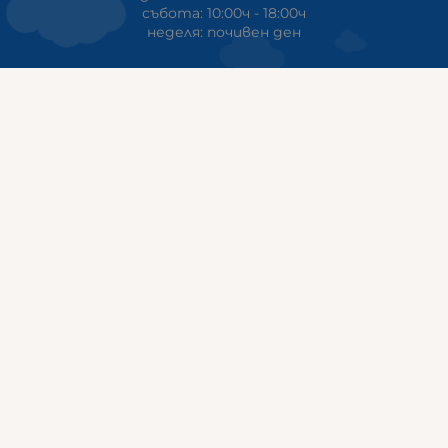
събота: 10:00ч - 18:00ч
неделя: почивен ден
ГАЛИКС
гр.СТАРА ЗАГОРА ул. Индустриална 8
Онлайн магазин+Viber
:
0889555899
Клиенти на едро+Viber
:
0884942834
Сервиз+Viber
:
0879603293
Работно време:
понеделник - петък: 09:00ч -19:30ч
събота: 09:30ч - 18:00ч
неделя - почивен ден
ГАЛИКС Варна
гр.ВАРНА ул. Александър Дякович 45 (под хотел Golden
Tulip)