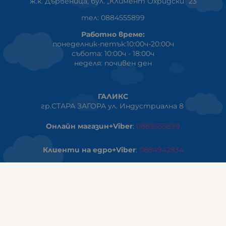
ж.к. Дървеница, бул. „Климент Охридски“ 23
тел: 0884555899
Работно време:
понеделник-петък:10:00ч-20:00ч
събота: 10:00ч - 18:00ч
неделя: почивен ден
ГАЛИКС
гр.СТАРА ЗАГОРА ул. Индустриална 8
Онлайн магазин+Viber
:
0889555899
Клиенти на едро+Viber
:
0884942834
Сервиз+Viber
:
0879603293
Работно време:
понеделник - петък: 09:00ч -19:30ч
събота: 09:30ч - 18:00ч