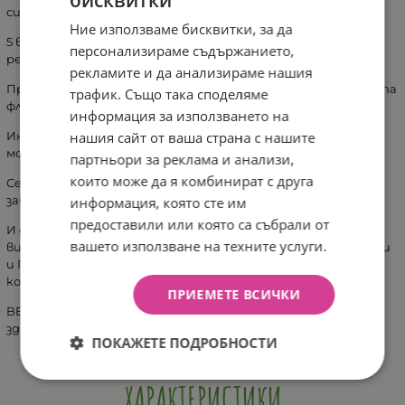
система;
Ние използваме бисквитки, за да
5 вида Нуклеотиди – за укрепване на имунната система и
персонализираме съдържанието,
регулиране на метаболизма;
рекламите и да анализираме нашия
Пребиотици (GOS) – за потдържане на баланса на чревната
трафик. Също така споделяме
флора и регулиране на стомашно-чревния тракт;
информация за използването на
нашия сайт от ваша страна с нашите
Инозитол, холин и таурин – подпомагащи развитието на
мозъка, умственото и интелектуално развитие;
партньори за реклама и анализи,
които може да я комбинират с друга
Селен – действа като антиоксидант в тялото,
защитавайки клетъчните мембрани;
информация, която сте им
предоставили или която са събрали от
И други важни хранителни елементи като – Калций и
вашето използване на техните услуги.
витамин D, Цинк, Желязо, 26 основни витамини и минерали
и Протеини с необходимото качество и необходимото
количество;
ПРИЕМЕТЕ ВСИЧКИ
BEBELAN LACTA не съдържа захариди, защото се грижи за
здравословното развитие на зъбките на детето.
ПОКАЖЕТЕ ПОДРОБНОСТИ
ХАРАКТЕРИСТИКИ