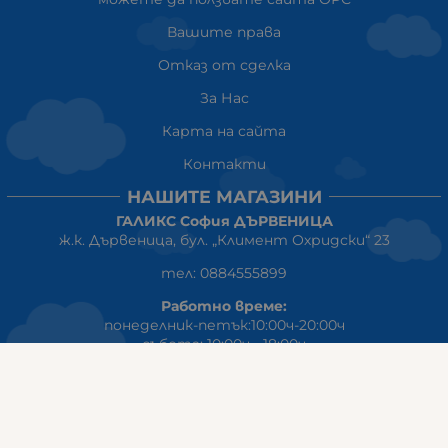
Вашите права
Отказ от сделка
За Нас
Карта на сайта
Контакти
НАШИТЕ МАГАЗИНИ
ГАЛИКС София ДЪРВЕНИЦА
ж.к. Дървеница, бул. „Климент Охридски“ 23
тел: 0884555899
Работно време:
понеделник-петък:10:00ч-20:00ч
събота: 10:00ч - 18:00ч
неделя: почивен ден
ГАЛИКС
гр.СТАРА ЗАГОРА ул. Индустриална 8