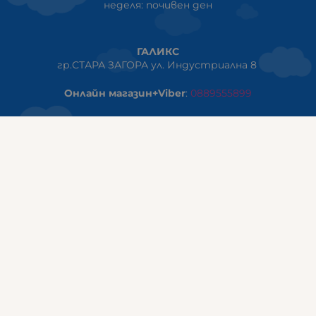
неделя: почивен ден
ГАЛИКС
гр.СТАРА ЗАГОРА ул. Индустриална 8
Онлайн магазин+Viber
:
0889555899
Клиенти на едро+Viber
:
0884942834
Сервиз+Viber
:
0879603293
Работно време:
понеделник - петък: 09:00ч -19:30ч
събота: 09:30ч - 18:00ч
неделя - почивен ден
ГАЛИКС Варна
гр.ВАРНА ул. Александър Дякович 45 (под хотел Golden
Tulip)