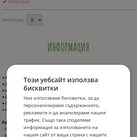
Kikka boo
Рейтинг:
ИНФОРМАЦИЯ
Този уебсайт използва
• Мека играчка с вграден пискун и цветна гризалка;
• Детайли с пластмасови рингове и шумяща хартия;
бисквитки
• Изработена от безопасни висококачествени материали;
Ние използваме бисквитки, за да
• В съответствие със стандарт EN 71;
• Подходяща за деца от 0+ месеца;
персонализираме съдържанието,
• Размер: 28 см.
рекламите и да анализираме нашия
трафик. Също така споделяме
Размери:
информация за използването на
- Продукт: 28 см / 0.05 кг
нашия сайт от ваша страна с нашите
- Кашон: 46x33x25 см / 2.5 кг / 36 бр/кашон