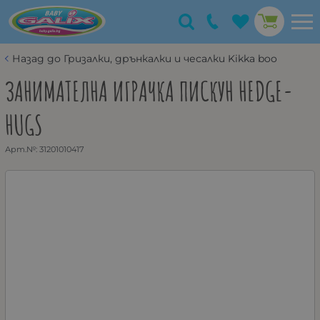
Назад до Гризалки, дрънкалки и чесалки Kikka boo
ЗАНИМАТЕЛНА ИГРАЧКА ПИСКУН HEDGE-
HUGS
Арт.№:
31201010417