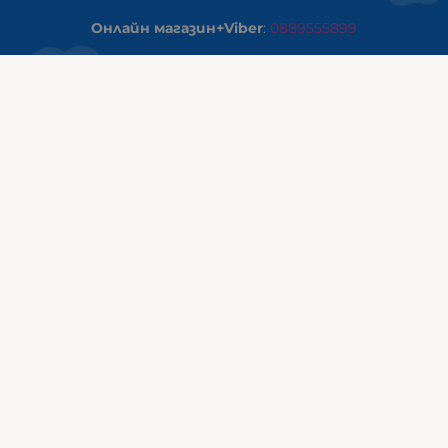
Онлайн магазин+Viber
:
0889555899
Клиенти на едро+Viber
:
0884942834
Сервиз+Viber
:
0879603293
Работно време:
понеделник - петък: 09:00ч -19:30ч
събота: 09:30ч - 18:00ч
неделя - почивен ден
ГАЛИКС Варна
гр.ВАРНА ул. Александър Дякович 45 (под хотел Golden
Tulip)
тел:
0884810555
Работно време:
понеделник - петък: 10:00ч -19:00ч
събота: 10:00ч - 17:00ч
неделя: почивен ден