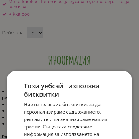
Меки книжки, кърпички за гушкане, меки играчки за
количка
Kikka boo
Рейтинг:
ИНФОРМАЦИЯ
Този уебсайт използва
• Играчка триъгълник с цветна гризалка и забавни пластмасови
бисквитки
рингове;
Ние използваме бисквитки, за да
• Изработени от безопасни висококачествени материали;
персонализираме съдържанието,
• В съответствие със стандарт EN 71;
• Подходящa за деца 0+ месеца;
рекламите и да анализираме нашия
• Размер: 18 см.
трафик. Също така споделяме
информация за използването на
Размери: