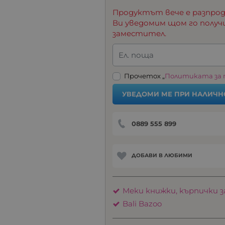
Продуктът вече е разпрод
Ви уведомим щом го получ
заместител.
Ел. поща
Прочетох „
Политиката за
УВЕДОМИ МЕ ПРИ НАЛИЧН
0889 555 899
ДОБАВИ В ЛЮБИМИ
Меки книжки, кърпички з
Bali Bazoo