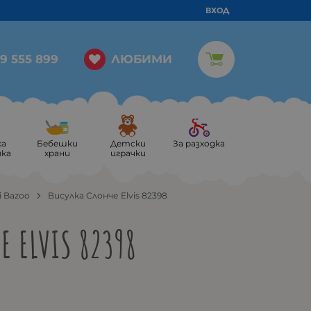
ВХОД
ЛЮБИМИ
9 555 899
ка
Бебешки
Детски
За разходка
ика
храни
играчки
i Bazoo
Висулка Слонче Elvis 82398
Е ELVIS 82398