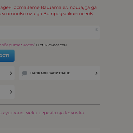
аден, оставете Вашата ел. поща, за да
им отново или да Ви предложим негов
 поверителност
“ и съм съгласен.
ОСТ!
НАПРАВИ ЗАПИТВАНЕ
а гушкане, меки играчки за количка