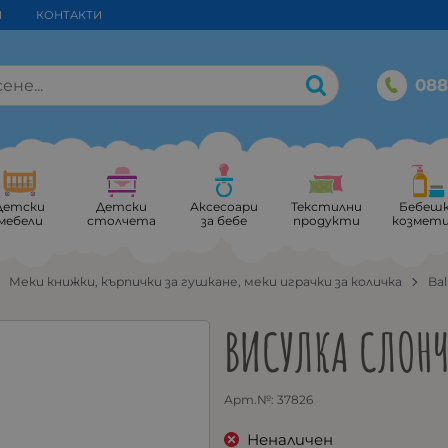
И
КОНТАКТИ
088
Детски
Детски
Аксесоари
Текстилни
Бебеш
мебели
столчета
за бебе
продукти
козмет
Меки книжки, кърпички за гушкане, меки играчки за количка
Bal
ВИСУЛКА СЛОНЧ
Арт.№:
37826
Неналичен