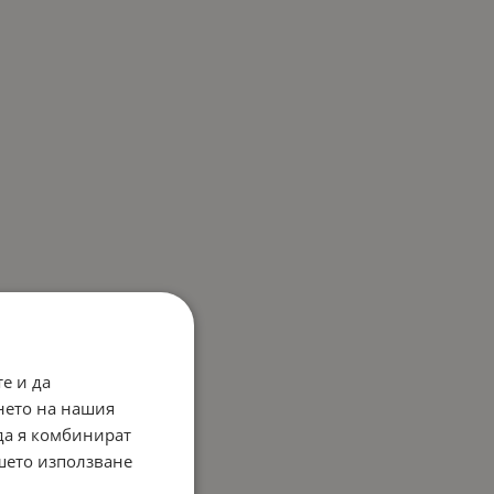
е и да
нето на нашия
 да я комбинират
ашето използване