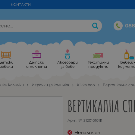
И
КОНТАКТИ
088
Детски
Детски
Аксесоари
Текстилни
Бебеш
мебели
столчета
за бебе
продукти
козмет
шки колички
Играчки за количка
Kikka boo
Вертикална спир
ВЕРТИКАЛНА СП
Арт.№:
31201010111
Неналичен