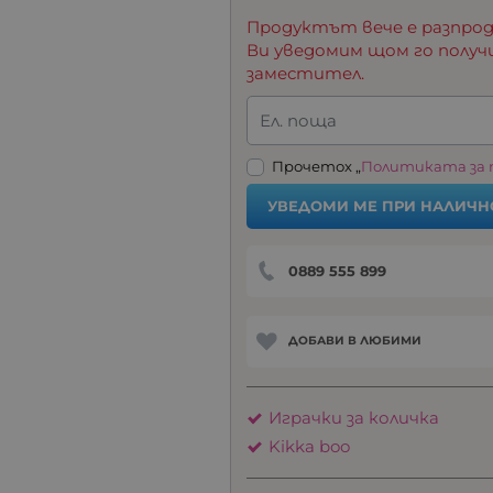
Продуктът вече е разпрод
Ви уведомим щом го получ
заместител.
Ел. поща
Прочетох „
Политиката за
УВЕДОМИ МЕ ПРИ НАЛИЧН
0889 555 899
ДОБАВИ В ЛЮБИМИ
Играчки за количка
Kikka boo