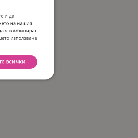
е и да
нето на нашия
 да я комбинират
ашето използване
ТЕ ВСИЧКИ