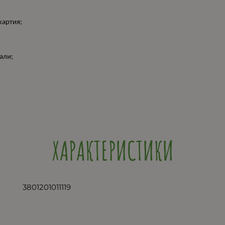
хартия;
али;
ХАРАКТЕРИСТИКИ
3801201011119