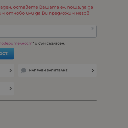
аден, оставете Вашата ел. поща, за да
им отново или да Ви предложим негов
 поверителност
“ и съм съгласен.
ОСТ!
НАПРАВИ ЗАПИТВАНЕ