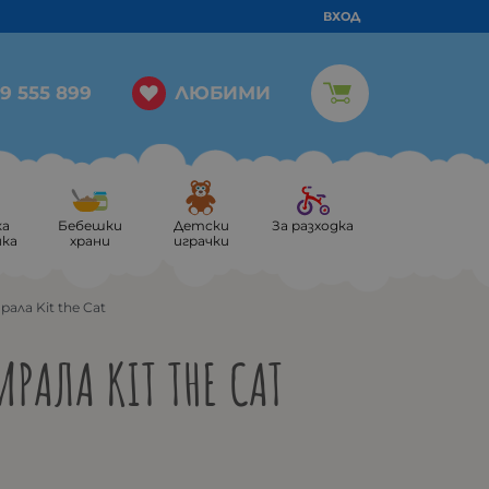
ВХОД
ЛЮБИМИ
9 555 899
ка
Бебешки
Детски
За разходка
ика
храни
играчки
ала Kit the Cat
ИРАЛА KIT THE CAT