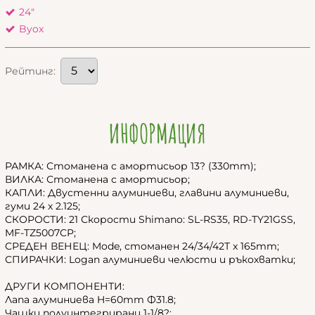
24"
Byox
Рейтинг:
ИНФОРМАЦИЯ
РАМКА: Стоманена с амортисьор 13? (330mm);
ВИЛКА: Стоманена с амортисьор;
КАПЛИ: Двустенни алуминиеви, главини алуминиеви,
гуми 24 х 2.125;
СКОРОСТИ: 21 Скорости Shimano: SL-RS35, RD-TY21GSS,
MF-TZ5007CP;
СРЕДЕН ВЕНЕЦ: Mode, стоманен 24/34/42Т x 165mm;
СПИРАЧКИ: Logan алуминиеви челюсти и ръкохватки;
ДРУГИ КОМПОНЕНТИ:
Лапа алуминиева H=60mm Ф31.8;
Чашки полуинтегрирани 1-1/8?;