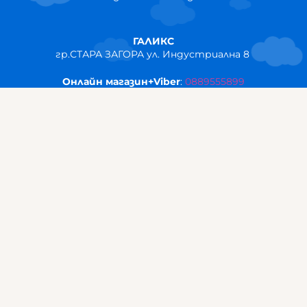
ГАЛИКС
гр.СТАРА ЗАГОРА ул. Индустриална 8
Онлайн магазин+Viber
:
0889555899
Клиенти на едро+Viber
:
0884942834
Сервиз+Viber
:
0879603293
Работно време:
понеделник - петък: 09:00ч -19:30ч
събота: 09:30ч - 18:00ч
неделя - почивен ден
ГАЛИКС Варна
гр.ВАРНА ул. Александър Дякович 45 (под хотел Golden
Tulip)
тел:
0884810555