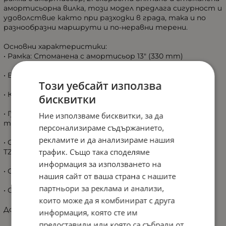
амортисьорна вилка, този модел предлага сигурност и
удоволствие както при разходки в града, така и по
разнообразни маршрути и по-неравни терени.
Основни характеристики:
• Рамка: Стоманена с амортисьор 13" (330 mm)
• Вилка: Стоманена с амортисьор
Този уебсайт използва
• Капли: Двустенни алуминиеви с алуминиеви главини
бисквитки
• Гуми: 24 x 2.125 – стабилни и подходящи за различни
Ние използваме бисквитки, за да
терени
персонализираме съдържанието,
рекламите и да анализираме нашия
• Скорости: 21 Shimano (SL-RV300, RD-TY21GS D-ATT, MF-
трафик. Също така споделяме
TZ5007CP)
информация за използването на
• Среден венец: Mode, стоманен 24/34/42T x 165 mm
нашия сайт от ваша страна с нашите
партньори за реклама и анализи,
• Спирачки: Logan алуминиеви челюсти и ръкохватки
които може да я комбинират с друга
Допълнителни компоненти:
информация, която сте им
предоставили или която са събрали от