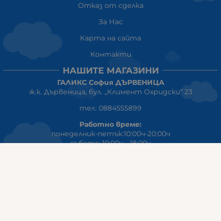
Отказ от сделка
За Нас
Карта на сайта
Контакти
НАШИТЕ МАГАЗИНИ
ГАЛИКС София ДЪРВЕНИЦА
ж.к. Дървеница, бул. „Климент Охридски“ 23
тел: 0884555899
Работно време:
понеделник-петък:10:00ч-20:00ч
събота: 10:00ч - 18:00ч
неделя: почивен ден
ГАЛИКС
гр.СТАРА ЗАГОРА ул. Индустриална 8
Онлайн магазин+Viber
:
0889555899