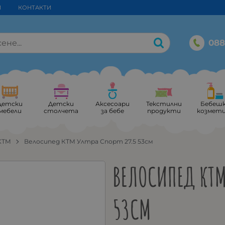
И
КОНТАКТИ
088
Детски
Детски
Аксесоари
Текстилни
Бебеш
мебели
столчета
за бебе
продукти
козмет
KTM
Велосипед КТМ Ултра Спорт 27.5 53см
ВЕЛОСИПЕД КТМ
53СМ