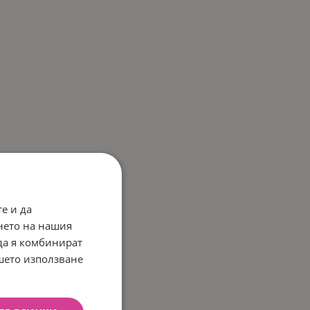
е и да
нето на нашия
 да я комбинират
ашето използване