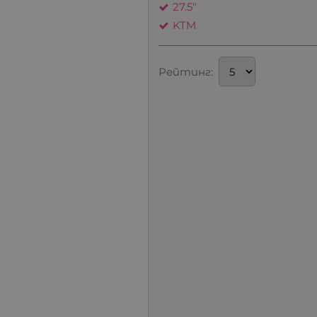
27.5"
KTM
Рейтинг: