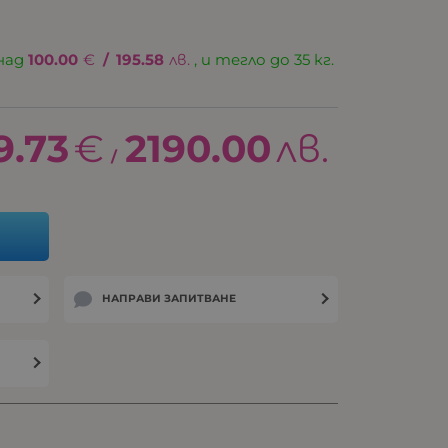
над
100.00
€
/
195.58
лв.
, и тегло до 35 кг.
9.73
€
2190.00
лв.
/
НАПРАВИ ЗАПИТВАНЕ