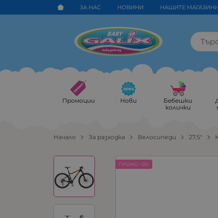
ЗА НАС
НОВИНИ
НАШИТЕ МАГАЗИН
Промоции
Нови
Бебешки
колички
Начало
За разходка
Велосипеди
27.5"
ПРОМО -12%