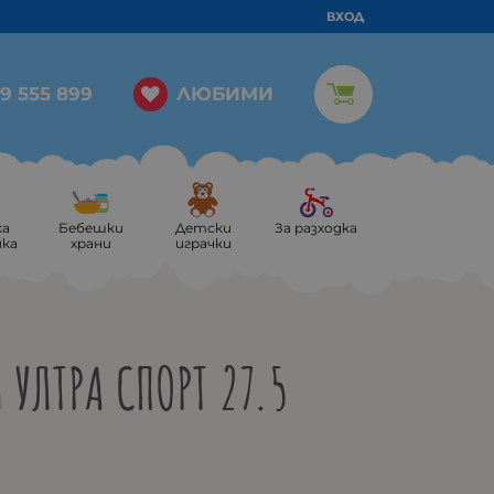
ВХОД
ЛЮБИМИ
9 555 899
ка
Бебешки
Детски
За разходка
ика
храни
играчки
 УЛТРА СПОРТ 27.5