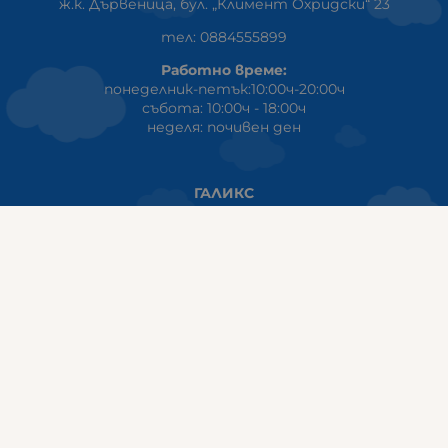
ж.к. Дървеница, бул. „Климент Охридски“ 23
тел: 0884555899
Работно време:
понеделник-петък:10:00ч-20:00ч
събота: 10:00ч - 18:00ч
неделя: почивен ден
ГАЛИКС
гр.СТАРА ЗАГОРА ул. Индустриална 8
Онлайн магазин+Viber
:
0889555899
Клиенти на едро+Viber
:
0884942834
Сервиз+Viber
:
0879603293
Работно време:
понеделник - петък: 09:00ч -19:30ч
събота: 09:30ч - 18:00ч