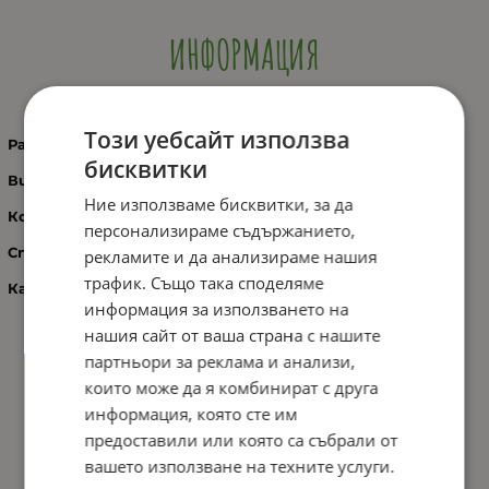
ИНФОРМАЦИЯ
Велосипед Cross Julia 26"
Този уебсайт използва
Рамка
: Alloy Trapez type 26” x 400/440 mm
бисквитки
Вилка
: Suntour SF11-M3010-A, travel 50 mm
Ние използваме бисквитки, за да
Команди
: 21sp Shimano ST-EF51-7/RD TX35
персонализираме съдържанието,
Спирачки
: V-brakes Alloy
рекламите и да анализираме нашия
трафик. Също така споделяме
Капли
: Alloy Double wall X2 36 H
информация за използването на
нашия сайт от ваша страна с нашите
партньори за реклама и анализи,
които може да я комбинират с друга
информация, която сте им
предоставили или която са събрали от
вашето използване на техните услуги.