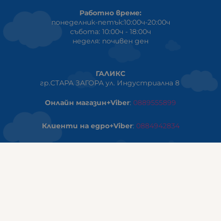
Работно време:
понеделник-петък:10:00ч-20:00ч
събота: 10:00ч - 18:00ч
неделя: почивен ден
ГАЛИКС
гр.СТАРА ЗАГОРА ул. Индустриална 8
Онлайн магазин+Viber
:
0889555899
Клиенти на едро+Viber
:
0884942834
Сервиз+Viber
:
0879603293
Работно време:
понеделник - петък: 09:00ч -19:30ч
събота: 09:30ч - 18:00ч
неделя - почивен ден
ГАЛИКС Варна