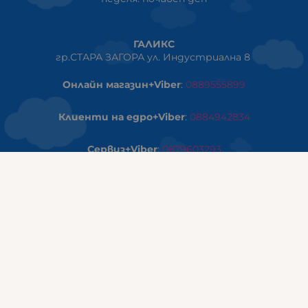
ГАЛИКС
гр.СТАРА ЗАГОРА ул. Индустриална 8
Онлайн магазин+Viber
:
0889555899
Клиенти на едро+Viber
:
0884942834
Сервиз+Viber
:
0879603293
Работно време:
понеделник - петък: 09:00ч -19:30ч
събота: 09:30ч - 18:00ч
неделя - почивен ден
ГАЛИКС Варна
гр.ВАРНА ул. Александър Дякович 45 (под хотел Golden
Tulip)
тел:
0884810555