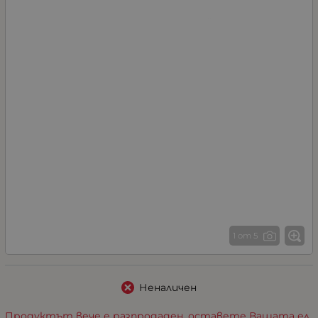
1 от 5
Неналичен
Продуктът вече е разпродаден, оставете Вашата ел.