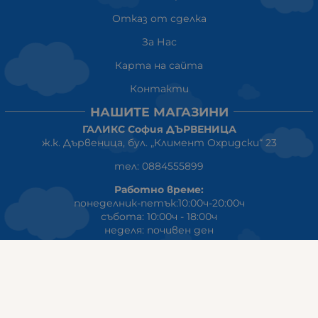
Отказ от сделка
За Нас
Карта на сайта
Контакти
НАШИТЕ МАГАЗИНИ
ГАЛИКС София ДЪРВЕНИЦА
ж.к. Дървеница, бул. „Климент Охридски“ 23
тел: 0884555899
Работно време:
понеделник-петък:10:00ч-20:00ч
събота: 10:00ч - 18:00ч
неделя: почивен ден
ГАЛИКС
гр.СТАРА ЗАГОРА ул. Индустриална 8