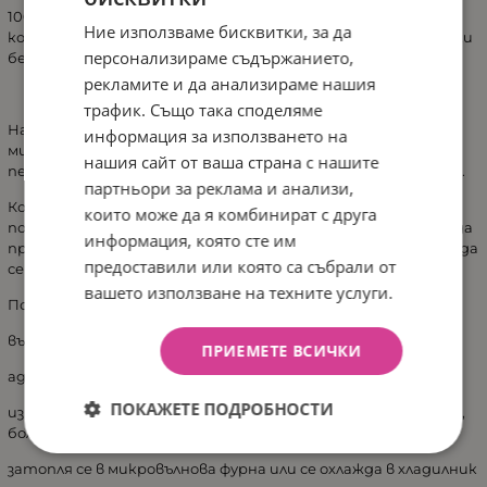
100% натурален продукт възглавниците с черешови
Ние използваме бисквитки, за да
костилки, са направени от почистени черешови костилки
персонализираме съдържанието,
без използване на химикали!
рекламите и да анализираме нашия
трафик. Също така споделяме
Начин на употреба: загрейте възглавничката за 1 мин в
информация за използването на
микровълнова фурна на 600W или за 10-15 мин в готварска
нашия сайт от ваша страна с нашите
печка на 150 градуса. Или охладете за 20-60 мин във фризер.
партньори за реклама и анализи,
Костилките абсорбират топлината и я освобождават
които може да я комбинират с друга
постепенно в продължение на повече от половин час без да
информация, която сте им
причиняват опарване или изгаряне. Възглавницата може да
предоставили или която са събрали от
се сложи във фризера и да се използва за охлаждане
вашето използване на техните услуги.
Почистване: ръчно пране до 40 градуса.
възглавница против колики
ПРИЕМЕТЕ ВСИЧКИ
адаптира се към формата на тялото
ПОКАЖЕТЕ ПОДРОБНОСТИ
използва се при стомашни спазми и колики при бебетата,
болки в гърба, главоболие, студени крака и много други
затопля се в микровълнова фурна или се охлажда в хладилник