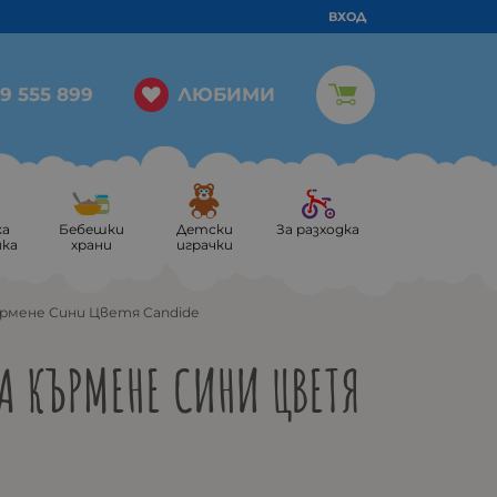
ВХОД
ЛЮБИМИ
9 555 899
ка
Бебешки
Детски
За разходка
ика
храни
играчки
ърмене Сини Цветя Candide
А КЪРМЕНЕ СИНИ ЦВЕТЯ