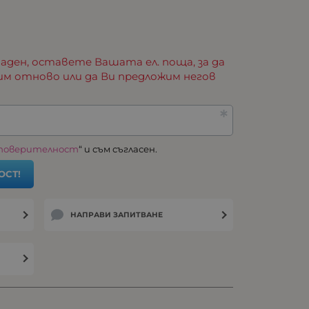
аден, оставете Вашата ел. поща, за да
им отново или да Ви предложим негов
 поверителност
“ и съм съгласен.
ОСТ!
НАПРАВИ ЗАПИТВАНЕ