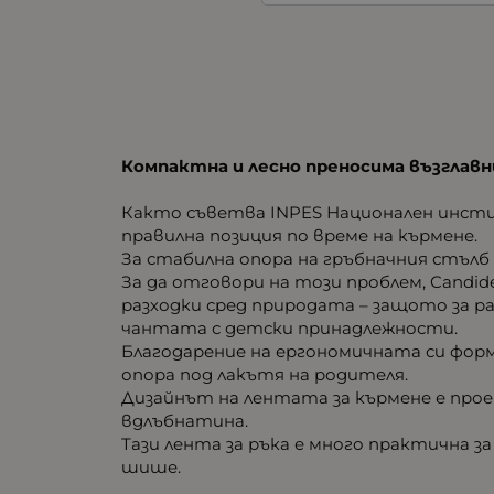
Компактна и лесно преносима възглавн
Както съветва INPES Национален инстит
правилна позиция по време на кърмене.
За стабилна опора на гръбначния стълб
За да отговори на този проблем, Candid
разходки сред природата – защото за ра
чантата с детски принадлежности.
Благодарение на ергономичната си форм
опора под лакътя на родителя.
Дизайнът на лентата за кърмене е прое
вдлъбнатина.
Тази лента за ръка е много практична з
шише.