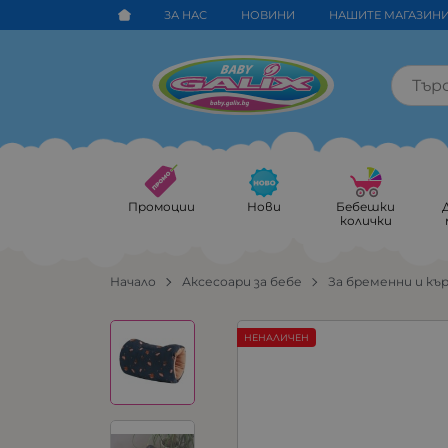
ЗА НАС
НОВИНИ
НАШИТЕ МАГАЗИН
Промоции
Нови
Бебешки
колички
Начало
Аксесоари за бебе
За бременни и къ
НЕНАЛИЧЕН