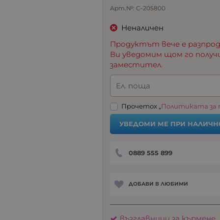
Арт.№:
C-205800
Неналичен
Продуктът вече е разпрод
Ви уведомим щом го получ
заместител.
Ел. поща
Прочетох „
Политиката за
УВЕДОМИ МЕ ПРИ НАЛИЧН
0889 555 899
ДОБАВИ В ЛЮБИМИ
възглавници за кърмене