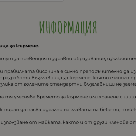
ИНФОРМАЦИЯ
ица за кърмене.
ут за превенция и здравно образование, изключител
 и правилната височина е силно препоръчително да из
e разработи възглавница за кърмене, която е много 
злика от големите стандартни възглавници не заема 
а тя улеснява времето за кърмене или хранене с шиш
ктиран да пасва идеално на главата на бебето, тъй-
а използване от майката, както и от други членове 