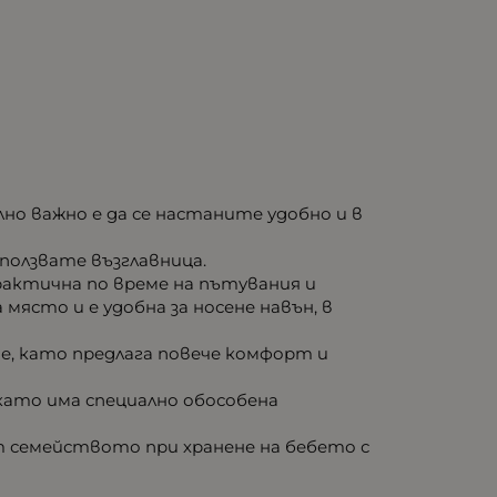
но важно е да се настаните удобно и в
ползвате възглавница.
практична по време на пътувания и
място и е удобна за носене навън, в
е, като предлага повече комфорт и
като има специално обособена
от семейството при хранене на бебето с