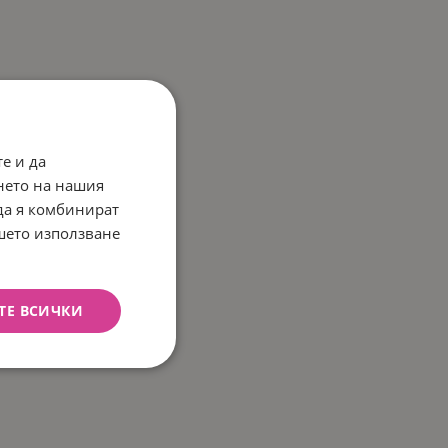
е и да
нето на нашия
 да я комбинират
ашето използване
ТЕ ВСИЧКИ