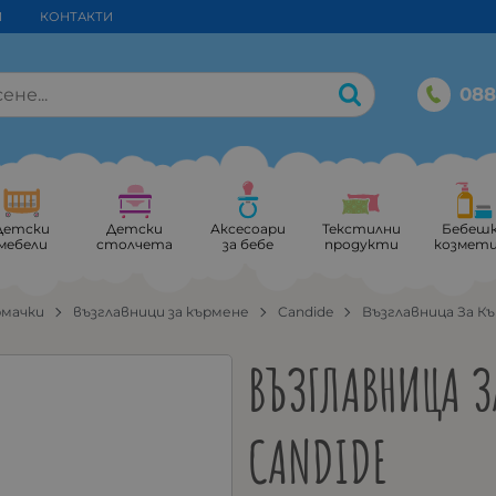
И
КОНТАКТИ
088
Детски
Детски
Аксесоари
Текстилни
Бебеш
мебели
столчета
за бебе
продукти
козмет
рмачки
възглавници за кърмене
Candide
Възглавница За К
ВЪЗГЛАВНИЦА З
CANDIDE