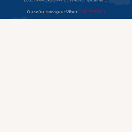
Онлайн магазин+Viber
:
0889555899
Клиенти на едро+Viber
:
0884942834
Сервиз+Viber
:
0879603293
Работно време:
понеделник - петък: 09:00ч -19:30ч
събота: 09:30ч - 18:00ч
неделя - почивен ден
ГАЛИКС Варна
гр.ВАРНА ул. Александър Дякович 45 (под хотел Golden
Tulip)
тел:
0884810555
Работно време:
понеделник - петък: 10:00ч -19:00ч
събота: 10:00ч - 17:00ч