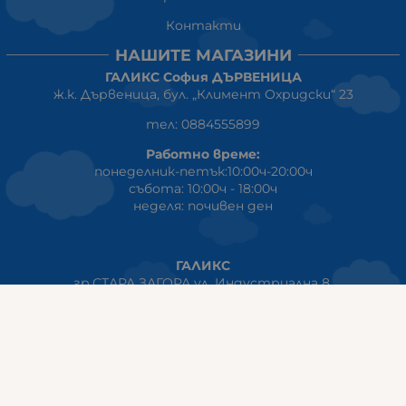
Контакти
НАШИТЕ МАГАЗИНИ
ГАЛИКС София ДЪРВЕНИЦА
ж.к. Дървеница, бул. „Климент Охридски“ 23
тел: 0884555899
Работно време:
понеделник-петък:10:00ч-20:00ч
събота: 10:00ч - 18:00ч
неделя: почивен ден
ГАЛИКС
гр.СТАРА ЗАГОРА ул. Индустриална 8
Онлайн магазин+Viber
:
0889555899
Клиенти на едро+Viber
:
0884942834
Сервиз+Viber
:
0879603293