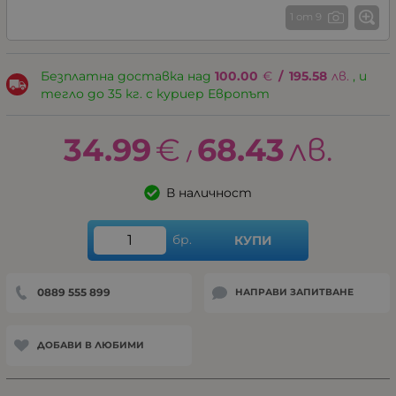
1 от 9
Безплатна доставка над
100.00
€
/
195.58
лв.
, и
тегло до 35 кг. с куриер Европът
34.99
€
68.43
лв.
/
В наличност
бр.
КУПИ
0889 555 899
НАПРАВИ ЗАПИТВАНЕ
ДОБАВИ В ЛЮБИМИ