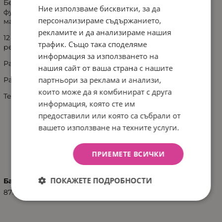
Без ограничение за деца и възрастни: Тъй като
Ние използваме бисквитки, за да
футболната маса Umbro може да се постави на всяка
персонализираме съдържанието,
маса на всякаква височина
рекламите и да анализираме нашия
12 готови за игра играчи и лента за отбелязване на
трафик. Също така споделяме
резултата на всяка врата
информация за използването на
Размери на игралното поле: 46,5х31 см
нашия сайт от ваша страна с нашите
партньори за реклама и анализи,
Размери в опаковка: 51х51х10 см
които може да я комбинират с друга
Тегло: 2,30 кг
информация, която сте им
предоставили или която са събрали от
вашето използване на техните услуги.
ХАРАКТЕРИСТИКИ
ПРИЕМЕТЕ ВСИЧКИ
ПОКАЖЕТЕ ПОДРОБНОСТИ
Баркод (ISBN, UPC, др.)
8711252268910