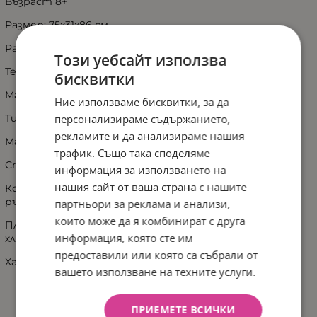
Възраст 8+
Размер: 75x31x86 см
Размер на опаковка: 68x12x27 см
Този уебсайт използва
Тегло кг: 3.2
бисквитки
Материал гуми/Размер: PU /полиуретан/•145 mm
Ние използваме бисквитки, за да
персонализираме съдържанието,
Тип лагери: ABEC-7
рекламите и да анализираме нашия
Материал конструкция: Метал
трафик. Също така споделяме
Спирачна система: На задното колело
информация за използването на
нашия сайт от ваша страна с нашите
Кормило ширина/височина: 31 cm•NBR каучук
ръкохватки 90mm•78-86 cm
партньори за реклама и анализи,
които може да я комбинират с друга
Платформа материал/размер: Покритие против
информация, която сте им
хлъзгане•Стомана•480*100 mm
предоставили или която са събрали от
Характеристики: Сгъваема, странична стойка.
вашето използване на техните услуги.
ПРИЕМЕТЕ ВСИЧКИ