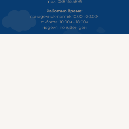
тел: 0884555899
Работно време:
понеделник-петък:10:00ч-20:00ч
събота: 10:00ч - 18:00ч
неделя: почивен ден
ГАЛИКС
гр.СТАРА ЗАГОРА ул. Индустриална 8
Онлайн магазин+Viber
:
0889555899
Клиенти на едро+Viber
:
0884942834
Сервиз+Viber
:
0879603293
Работно време:
понеделник - петък: 09:00ч -19:30ч
събота: 09:30ч - 18:00ч
неделя - почивен ден