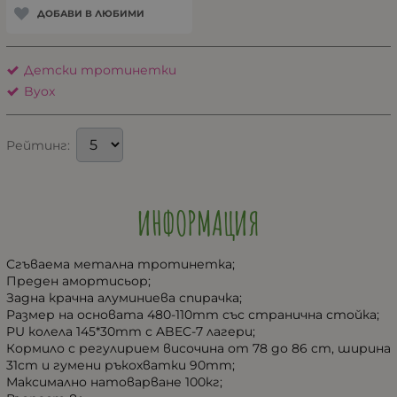
ДОБАВИ В ЛЮБИМИ
Детски тротинетки
Byox
Рейтинг:
ИНФОРМАЦИЯ
Сгъваема метална тротинетка;
Преден амортисьор;
Задна крачна алуминиева спирачка;
Размер на основата 480-110mm със странична стойка;
PU колела 145*30mm с ABEC-7 лагери;
Кормило с регулирием височина от 78 до 86 cm, ширина
31cm и гумени ръкохватки 90mm;
Максимално натоварване 100кг;