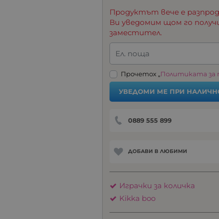
Продуктът вече е разпрод
Ви уведомим щом го получ
заместител.
Ел. поща
Прочетох „
Политиката за
УВЕДОМИ МЕ ПРИ НАЛИЧН
0889 555 899
ДОБАВИ В ЛЮБИМИ
Играчки за количка
Kikka boo