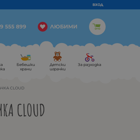
ВХОД
ЛЮБИМИ
9 555 899
ка
Бебешки
Детски
За разходка
ика
храни
играчки
АЧКА CLOUD
ЧКА CLOUD