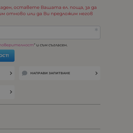
аден, оставете Вашата ел. поща, за да
им отново или да Ви предложим негов
 поверителност
“ и съм съгласен.
ОСТ!
НАПРАВИ ЗАПИТВАНЕ