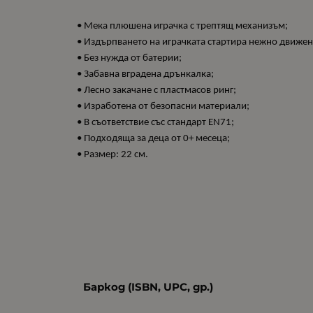
• Мека плюшена играчка с трептящ механизъм;
• Издърпването на играчката стартира нежно движен
• Без нужда от батерии;
• Забавна вградена дрънкалка;
• Лесно закачане с пластмасов ринг;
• Изработена от безопасни материали;
• В съответствие със стандарт EN71;
• Подходяща за деца от 0+ месеца;
• Размер: 22 см.
Баркод (ISBN, UPC, др.)