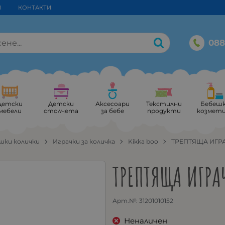
И
КОНТАКТИ
088
Детски
Детски
Аксесоари
Текстилни
Бебеш
мебели
столчета
за бебе
продукти
козмет
шки колички
Играчки за количка
Kikka boo
ТРЕПТЯЩА ИГР
ТРЕПТЯЩА ИГРА
Арт.№:
31201010152
Неналичен