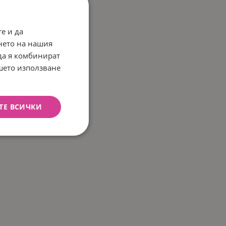
е и да
нето на нашия
 да я комбинират
ашето използване
ТЕ ВСИЧКИ