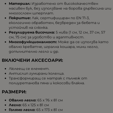
Материал:
Изработено от висококачествен
масивен бук, без използване на борова дървесина или
многослоен шперплат.
Покритие:
Лак, сертифициран по EN 71-3,
екологично обработен, безвреден за бебета и
устойчив на слюнка.
Регулируема височина:
5 нива (1 см, 12 см, 37 см, 57
см, 75 см) за удобство и адаптивност.
Многофункционалност:
Може да се използва като
овално креватче, игрална кошара, мини легло,
допълнително легло и др.
ВКЛЮЧЕНИ АКСЕСОАРИ:
Люлеещ се елемент.
Антислип гумирани колелца.
Трансформиращ се матрак с пълнеж от
полиуретанова пяна и кокосови влакна.
РАЗМЕРИ:
Овално легло:
65 x 76 x 81 см
Легло:
65 x 125 x 81 см
Голямо легло:
65 x 173 x 81 см