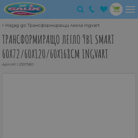
Назад до Трансформиращи легла Ingvart
ТРАНСФОРМИРАЩО ЛЕГЛО 9В1 SMART
60X72/60X120/60X168СМ INGVART
Арт.№:
I-2397580