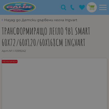
Назад до Детски дървени легла Ingvart
ТРАНСФОРМИРАЩО ЛЕГЛО 9В1 SMART
60X72/60X120/60X168СМ INGVART
Арт.№:
I-1099242
НЕНАЛИЧЕН