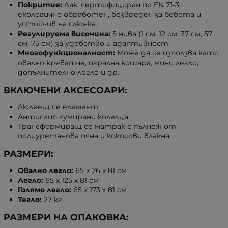
Покритие:
Лак, сертифициран по EN 71-3,
екологично обработен, безвреден за бебета и
устойчив на слюнка.
Регулируема височина:
5 нива (1 см, 12 см, 37 см, 57
см, 75 см) за удобство и адаптивност.
Многофункционалност:
Може да се използва като
овално креватче, игрална кошара, мини легло,
допълнително легло и др.
ВКЛЮЧЕНИ АКСЕСОАРИ:
Люлеещ се елемент.
Антислип гумирани колелца.
Трансформиращ се матрак с пълнеж от
полиуретанова пяна и кокосови влакна.
РАЗМЕРИ:
Овално легло:
65 x 76 x 81 см
Легло:
65 x 125 x 81 см
Голямо легло:
65 x 173 x 81 см
Тегло:
27 кг
РАЗМЕРИ НА ОПАКОВКА: