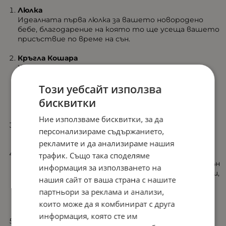
Люлка
Идеалната първа люлка за вашето новородено
бебе, благодарение на която то ще усеща вашето
присъствие по време на сън.
Кръгла Кошара
Характерната ѝ форма създава уютно гнездо и
осигурява на детето усещане за сигурност.
Регулируемата ѝ височина и възможността да
Този уебсайт използва
расте заедно с детето я правят подходяща за
бисквитки
новородени от 0 до 6 месеца.
Ние използваме бисквитки, за да
Детско креватче
персонализираме съдържанието,
Легло за бебета от 0 до 3 години
рекламите и да анализираме нашия
Детско креватче с отворена страна
трафик. Също така споделяме
Може да се преобразува в кошара за съвместен сън
информация за използването на
благодарение на подвижните странични прегради,
нашия сайт от ваша страна с нашите
в случай че искате да свържете леглото със
партньори за реклама и анализи,
своето и да държите бебето близо до вас,
запазвайки удобството на вашето легло.
които може да я комбинират с друга
информация, която сте им
Детскa Кошара за игра