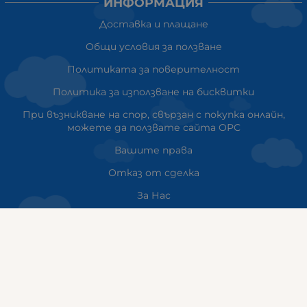
ИНФОРМАЦИЯ
Доставка и плащане
Общи условия за ползване
Политиката за поверителност
Политика за използване на бисквитки
При възникване на спор, свързан с покупка онлайн,
можете да ползвате сайта ОРС
Вашите права
Отказ от сделка
За Нас
Карта на сайта
Контакти
НАШИТЕ МАГАЗИНИ
ГАЛИКС София ДЪРВЕНИЦА
ж.к. Дървеница, бул. „Климент Охридски“ 23