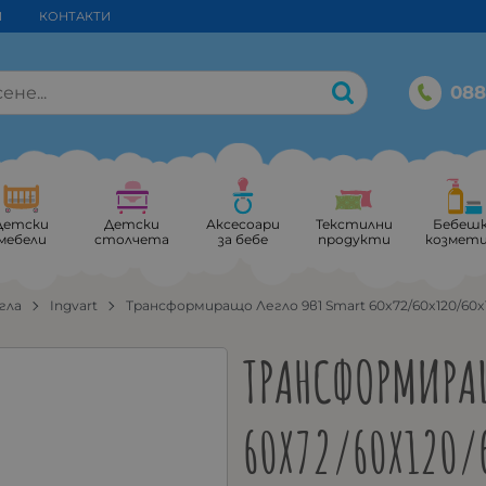
И
КОНТАКТИ
088
Детски
Детски
Аксесоари
Текстилни
Бебеш
мебели
столчета
за бебе
продукти
козмет
гла
Ingvart
Трансформиращо Легло 9в1 Smart 60x72/60x120/60x1
ТРАНСФОРМИРАЩ
60X72/60X120/