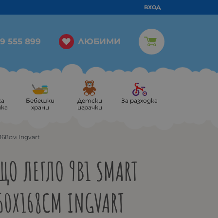
ВХОД
ЛЮБИМИ
9 555 899
ка
Бебешки
Детски
За разходка
ика
храни
играчки
68см Ingvart
О ЛЕГЛО 9В1 SMART
60X168СМ INGVART