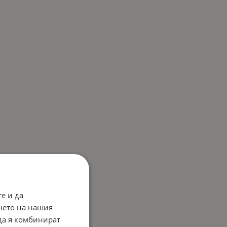
е и да
нето на нашия
 да я комбинират