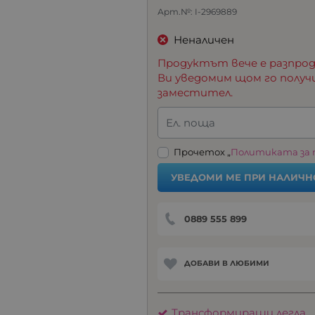
Арт.№:
I-2969889
Неналичен
Продуктът вече е разпрод
Ви уведомим щом го получ
заместител.
Ел. поща
Прочетох „
Политиката за
УВЕДОМИ МЕ ПРИ НАЛИЧН
0889 555 899
ДОБАВИ В ЛЮБИМИ
Трансформиращи легла