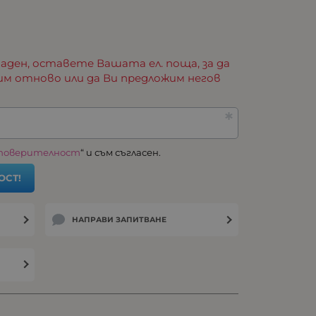
аден, оставете Вашата ел. поща, за да
им отново или да Ви предложим негов
 поверителност
“ и съм съгласен.
ОСТ!
НАПРАВИ ЗАПИТВАНЕ