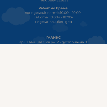
тел: 0884555899
Работно време:
понеделник-петък:10:00ч-20:00ч
събота: 10:00ч - 18:00ч
неделя: почивен ден
ГАЛИКС
гр.СТАРА ЗАГОРА ул. Индустриална 8
Онлайн магазин+Viber
:
0889555899
Клиенти на едро+Viber
:
0884942834
Сервиз+Viber
:
0879603293
Работно време:
понеделник - петък: 09:00ч -19:30ч
събота: 09:30ч - 18:00ч
неделя - почивен ден