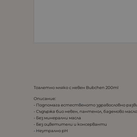
Тоалетно мляко с невен Bubchen 200ml
Описание:
- Подпомага естественото здравословно раз
- Съдържа био невен, пантенол, бадемово масло
- Без минерални масла
- Без оцветители и консерванти
- Неутрално рН