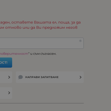
аден, оставете Вашата ел. поща, за да
им отново или да Ви предложим негов
 поверителност
“ и съм съгласен.
ОСТ!
НАПРАВИ ЗАПИТВАНЕ