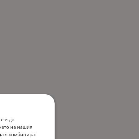
е и да
нето на нашия
 да я комбинират