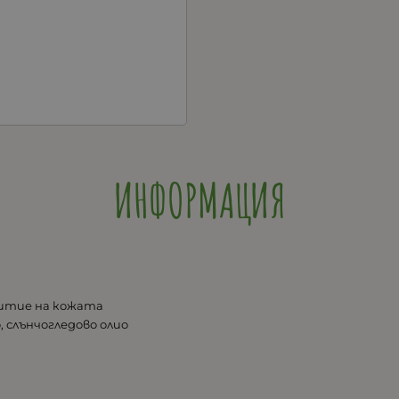
ИНФОРМАЦИЯ
витие на кожата
, слънчогледово олио