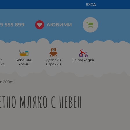
ВХОД
ЛЮБИМИ
9 555 899
ка
Бебешки
Детски
За разходка
ика
храни
играчки
en 200ml
ТНО МЛЯКО С НЕВЕН