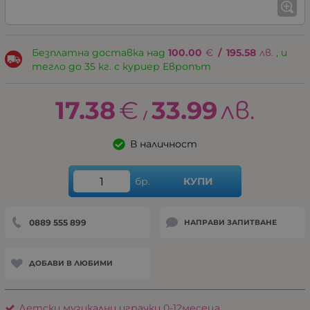
Безплатна доставка над
100.00
€
/
195.58
лв.
, и
тегло до 35 кг. с куриер Европът
17.38
€
33.99
лв.
/
В наличност
бр.
КУПИ
0889 555 899
НАПРАВИ ЗАПИТВАНЕ
ДОБАВИ В ЛЮБИМИ
Детски музикални играчки 0-12месеца