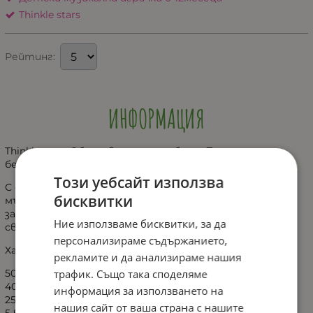
Thinkle stars
Рейтинг:
ИНФОРМАЦИЯ
Thinkle stars-Образователен таблет Пътна
безопасност
Този уебсайт използва
С образователния таблет от Thinkle Star вашето
бисквитки
мъниче ще може да се забавлява и да научи правилата
за движение на пътя. След това, то може да провери
Ние използваме бисквитки, за да
своите знания, пускайки режим игра.
персонализираме съдържанието,
Характеристики:
рекламите и да анализираме нашия
трафик. Също така споделяме
50 забавни звуци и думи;
40 правила, пътни знаци и превозни средства;
информация за използването на
25 игри и въпроси;
нашия сайт от ваша страна с нашите
5 весели мелодий.