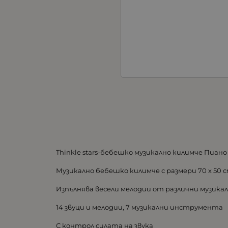
Thinkle stars-бебешко музикално килимче Пиано
Музикално бебешко килимче с размери 70 х 50 с
Изпълнява весели мелодии от различни музик
14 звуци и мелодии, 7 музикални инструмента
С контрол силата на звука