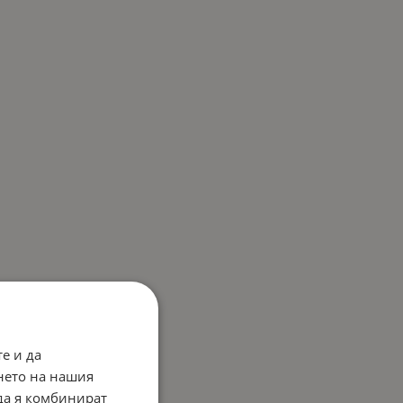
е и да
нето на нашия
 да я комбинират