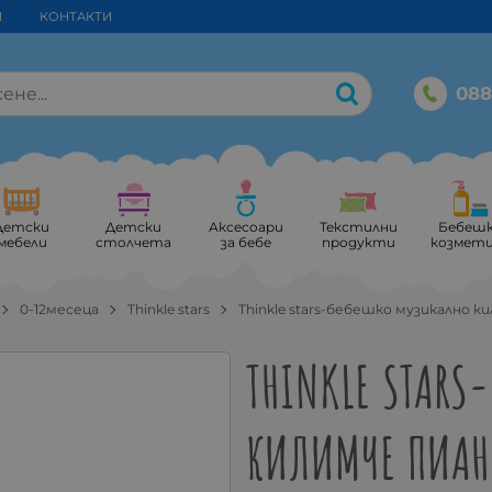
И
КОНТАКТИ
088
Детски
Детски
Аксесоари
Текстилни
Бебеш
мебели
столчета
за бебе
продукти
козмет
0-12месеца
Thinkle stars
Thinkle stars-бебешко музикално к
THINKLE STARS
КИЛИМЧЕ ПИАН