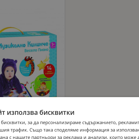
йт използва бисквитки
 бисквитки, за да персонализираме съдържанието, рекламит
шия трафик. Също така споделяме информация за използва
рана с нашите партньори за реклама и анализи, които може