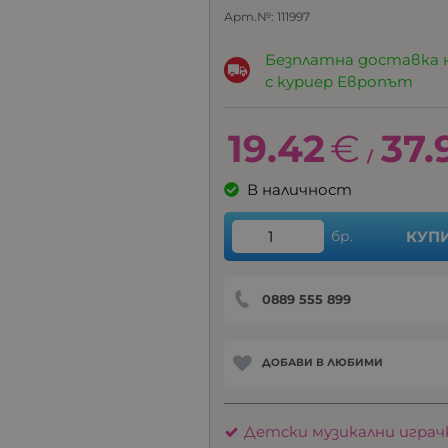
Арт.№:
111997
Безплатна доставка 
с куриер Европът
19.42
€
37.
/
В наличност
бр.
КУП
0889 555 899
ДОБАВИ В ЛЮБИМИ
Детски музикални играч