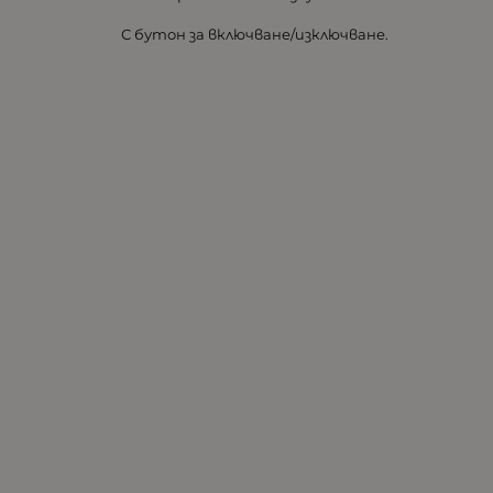
С бутон за включване/изключване.