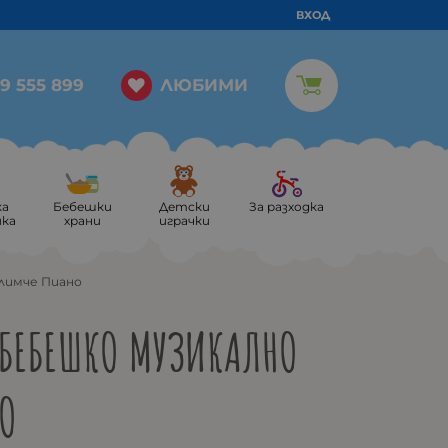
ВХОД
ЛЮБИМИ
9 555 899
ка
Бебешки
Детски
За разходка
ика
храни
играчки
илимче Пиано
-БЕБЕШКО МУЗИКАЛНО
О