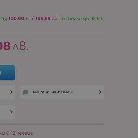
над
100.00
€
/
195.58
лв.
, и тегло до 35 кг.
98
лв.
И
НАПРАВИ ЗАПИТВАНЕ
ки 0-12месеца