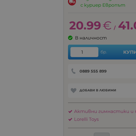
с куриер Европът
20.99
€
41.
/
В наличност
бр.
КУП
0889 555 899
ДОБАВИ В ЛЮБИМИ
Активни гимнастики и 
Lorelli Toys