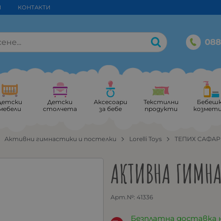
И
КОНТАКТИ
088
Детски
Детски
Аксесоари
Текстилни
Бебеш
мебели
столчета
за бебе
продукти
козмет
Активни гимнастики и постелки
Lorelli Toys
ТЕПИХ САФАР
АКТИВНА ГИМНА
Арт.№:
41336
Безплатна доставка 