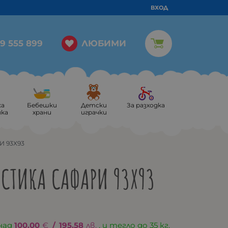
ВХОД
ЛЮБИМИ
9 555 899
ка
Бебешки
Детски
За разходка
ика
храни
играчки
И 93X93
СТИКА САФАРИ 93X93
над
100.00
€
/
195.58
лв.
, и тегло до 35 кг.