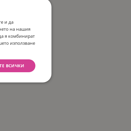
е и да
нето на нашия
 да я комбинират
ашето използване
ТЕ ВСИЧКИ