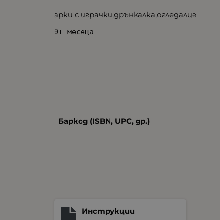
арки с играчки,дрънкалка,огледалце
0+ месеца
Баркод (ISBN, UPC, др.)
Инструкции