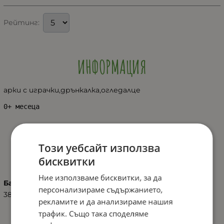
Рейтинг:
ИНФОРМАЦИЯ
арки с играчки,дрънкалка,огледалце
0+ месеца
Този уебсайт използва
ХАРАКТЕРИСТИКИ
бисквитки
Ние използваме бисквитки, за да
Баркод (ISBN, UPC, др.)
персонализираме съдържанието,
3800151916178
рекламите и да анализираме нашия
трафик. Също така споделяме