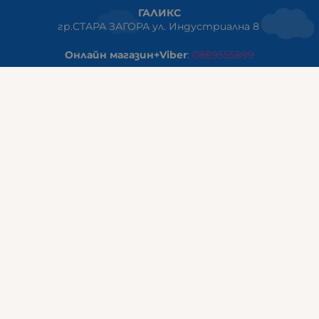
ГАЛИКС
гр.СТАРА ЗАГОРА ул. Индустриална 8
Онлайн магазин+Viber
:
0889555899
Клиенти на едро+Viber
:
0884942834
Сервиз+Viber
:
0879603293
Работно време:
понеделник - петък: 09:00ч -19:30ч
събота: 09:30ч - 18:00ч
неделя - почивен ден
ГАЛИКС Варна
гр.ВАРНА ул. Александър Дякович 45 (под хотел Golden
Tulip)
тел:
0884810555
Работно време: