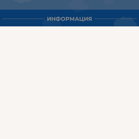
ИНФОРМАЦИЯ
Доставка и плащане
Общи условия за ползване
Политиката за поверителност
Политика за използване на бисквитки
При възникване на спор, свързан с покупка онлайн,
можете да ползвате сайта ОРС
Вашите права
Отказ от сделка
За Нас
Карта на сайта
Контакти
НАШИТЕ МАГАЗИНИ