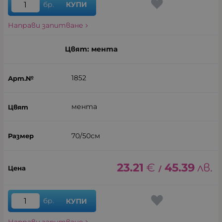
бр.
КУПИ
Направи запитване
Цвят: мента
1852
мента
70/50см
23.21
€
45.39
лв.
/
бр.
КУПИ
Направи запитване