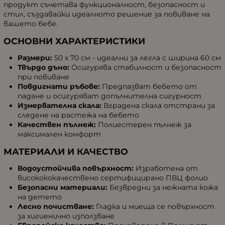
продукт съчетава функционалност, безопасност и
стил, създавайки идеалното решение за повиване на
вашето бебе.
ОСНОВНИ ХАРАКТЕРИСТИКИ
Размери:
50 х 70 см - идеални за легла с ширина 60 см
Твърдо дъно:
Осигурява стабилност и безопасност
при повиване
Повдигнати ръбове:
Предпазват бебето от
падане и осигуряват допълнителна сигурност
Измервателна скала:
Вградена скала отстрани за
следене на растежа на бебето
Качествен пълнеж:
Полиестерен пълнеж за
максимален комфорт
МАТЕРИАЛИ И КАЧЕСТВО
Водоустойчива повърхност:
Изработена от
високококачествено сертифицирано ПВЦ фолио
Безопасни материали:
Безвредни за нежната кожа
на детето
Лесно почистване:
Гладка и миеща се повърхност
за хигиенично използване