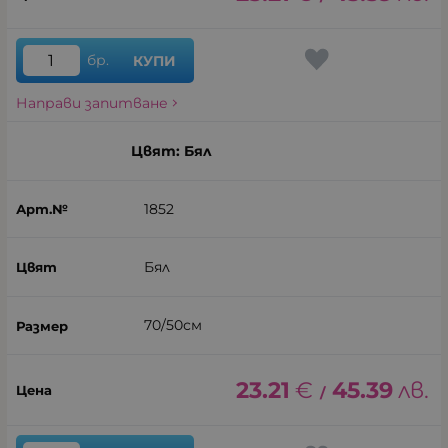
бр.
КУПИ
Направи запитване
Цвят: Бял
1852
Бял
70/50см
23.21
€
45.39
лв.
/