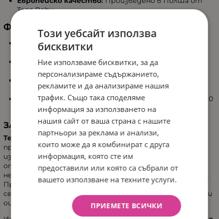
Европейско качество:
Произведено в Полша от
Tega Baby
ФУНКЦИОНАЛНОСТ И УДОБСТВО
Този уебсайт използва
Универсална употреба:
Подходяща за поставяне
бисквитки
към скрин или кошара
Ние използваме бисквитки, за да
Проектирана за безопасност:
Осигурява лесна и
безопасна смяна на пелените
персонализираме съдържанието,
Подсилени страни:
Допълнителна защита и
рекламите и да анализираме нашия
стабилност
трафик. Също така споделяме
Възраст на използване:
Подходяща за бебета от 0
до 12 месеца
информация за използването на
нашия сайт от ваша страна с нашите
ЗА МАРКАТА TEGA BABY
партньори за реклама и анализи,
Tega Baby
е основана през 1990 година и е признат
които може да я комбинират с друга
производител на висококачествени пластмасови
информация, която сте им
изделия и текстил за деца и бебета. Компанията се
отличава с иновативен подход, модерен дизайн и
предоставили или която са събрали от
непрекъснато стремеж към качество и безопасност.
вашето използване на техните услуги.
Продуктите на Tega Baby са одобрени с престижни
сертификати TÜV Rheinland и получават положителни
оценки от Института по майчинство и детство.
ПРИЕМЕТЕ ВСИЧКИ