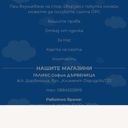
При възникване на спор, свързан с покупка онлайн,
можете да ползвате сайта ОРС
Вашите права
Отказ от сделка
За Нас
Карта на сайта
Контакти
НАШИТЕ МАГАЗИНИ
ГАЛИКС София ДЪРВЕНИЦА
ж.к. Дървеница, бул. „Климент Охридски“ 23
тел: 0884555899
Работно време:
понеделник-петък:10:00ч-20:00ч
събота: 10:00ч - 18:00ч
неделя: почивен ден