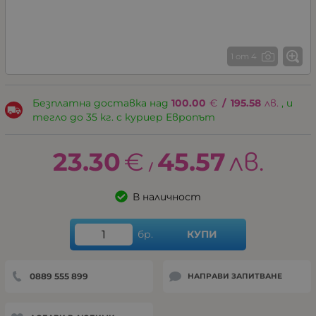
1 от 4
Безплатна доставка над
100.00
€
/
195.58
лв.
, и
тегло до 35 кг. с куриер Европът
23.30
€
45.57
лв.
/
В наличност
бр.
КУПИ
0889 555 899
НАПРАВИ ЗАПИТВАНЕ