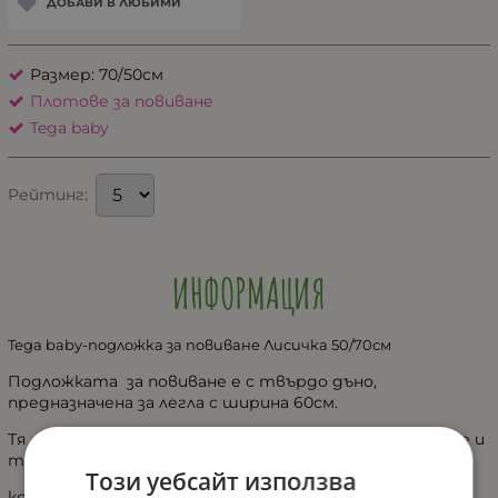
ДОБАВИ В ЛЮБИМИ
Размер: 70/50см
Плотове за повиване
Tega baby
Рейтинг:
ИНФОРМАЦИЯ
Tega baby-подложка за повиване Лисичка 50/70см
Подложката за повиване е с твърдо дъно,
предназначена за легла с ширина 60см.
Тя е с пълнеж от полиестер, има повдигнати ръбове и
твърд дънен борд,
Този уебсайт използва
който може да се постави към скрин или кошара.