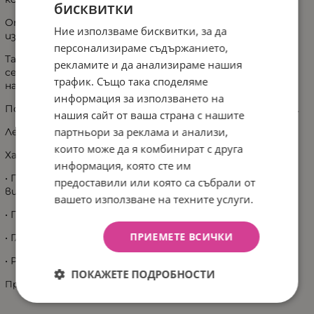
бисквитки
Отстрани на подложката има сантиметър за
Ние използваме бисквитки, за да
измерване на височината на бебето.
персонализираме съдържанието,
Тапицерията от най-висококачествено
рекламите и да анализираме нашия
сертифицирано фолио и е безопасно за нежната кожа
трафик. Също така споделяме
на детето.
информация за използването на
Подсилените страни предпазват бебето от падане.
нашия сайт от ваша страна с нашите
партньори за реклама и анализи,
Лесно се почиства.
които може да я комбинират с друга
Характеристики
информация, която сте им
• Плот за повиване със скала за измерване на
предоставили или която са събрали от
височината
вашето използване на техните услуги.
• Проектиран за безопасна и лесна смяна на пелените.
ПРИЕМЕТЕ ВСИЧКИ
• Гладка и миеща се повърхност
• Размерите на повивалника са 50 х 70 см.
ПОКАЖЕТЕ ПОДРОБНОСТИ
Произведено в Полша