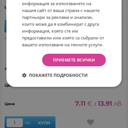
информация за използването на
7.11
€
13.91
лв.
/
нашия сайт от ваша страна с нашите
партньори за реклама и анализи,
които може да я комбинират с друга
бр.
КУПИ
информация, която сте им
предоставили или която са събрали от
Направи запитване
вашето използване на техните услуги.
Син
ПРИЕМЕТЕ ВСИЧКИ
5039
ПОКАЖЕТЕ ПОДРОБНОСТИ
Син
7.11
€
13.91
лв.
/
бр.
КУПИ