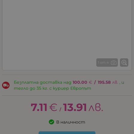
1 от 4
Безплатна доставка над
100.00
€
/
195.58
лв.
, и
тегло до 35 кг. с куриер Европът
7.11
€
13.91
лв.
/
В наличност