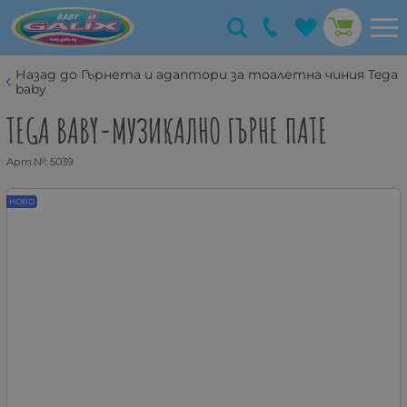
Назад до Гърнета и адаптори за тоалетна чиния Tega
baby
TEGA BABY-МУЗИКАЛНО ГЪРНЕ ПАТЕ
Арт.№:
5039
НОВО