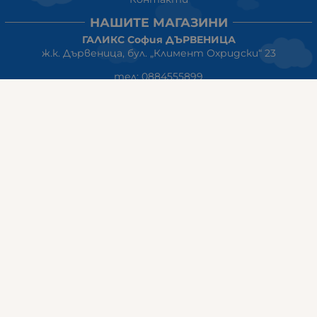
НАШИТЕ МАГАЗИНИ
ГАЛИКС София ДЪРВЕНИЦА
ж.к. Дървеница, бул. „Климент Охридски“ 23
тел: 0884555899
Работно време:
понеделник-петък:10:00ч-20:00ч
събота: 10:00ч - 18:00ч
неделя: почивен ден
ГАЛИКС
гр.СТАРА ЗАГОРА ул. Индустриална 8
Онлайн магазин+Viber
:
0889555899
Клиенти на едро+Viber
:
0884942834
Сервиз+Viber
:
0879603293