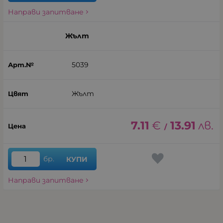
Направи запитване
Жълт
5039
Жълт
7.11
€
13.91
лв.
/
бр.
КУПИ
Направи запитване