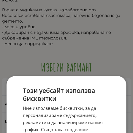
РО-072
Гърне с музикална кутия, изработено от
висококачествена пластмаса, напълно безопасно за
детето.
• леко и удобно
• Декориран с незаличима графика, направена по
съвременна IML технология.
• Лесно за поддържане
ИЗБЕРИ ВАРИАНТ
Розов
Този уебсайт използва
бисквитки
5039
Ние използваме бисквитки, за да
персонализираме съдържанието,
Розов
рекламите и да анализираме нашия
трафик. Също така споделяме