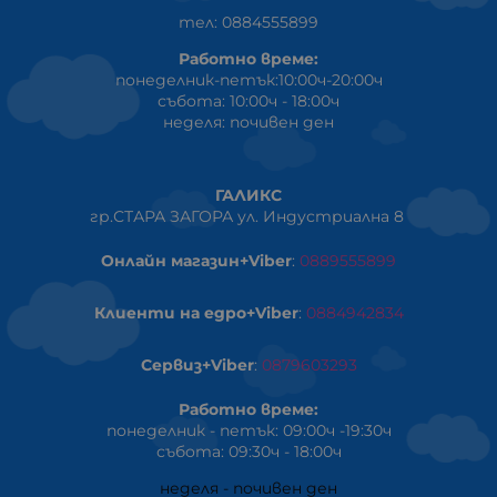
тел: 0884555899
Работно време:
понеделник-петък:10:00ч-20:00ч
събота: 10:00ч - 18:00ч
неделя: почивен ден
ГАЛИКС
гр.СТАРА ЗАГОРА ул. Индустриална 8
Онлайн магазин+Viber
:
0889555899
Клиенти на едро+Viber
:
0884942834
Сервиз+Viber
:
0879603293
Работно време:
понеделник - петък: 09:00ч -19:30ч
събота: 09:30ч - 18:00ч
неделя - почивен ден