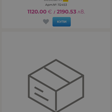
Арт.№: 112453
1120.00
€
2190.53
лв.
/
КУПИ