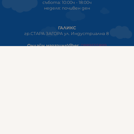
събота: 10:00ч - 18:00ч
неделя: почивен ден
ГАЛИКС
гр.СТАРА ЗАГОРА ул. Индустриална 8
Онлайн магазин+Viber
:
0889555899
Клиенти на едро+Viber
:
0884942834
Сервиз+Viber
:
0879603293
Работно време:
понеделник - петък: 09:00ч -19:30ч
събота: 09:30ч - 18:00ч
неделя - почивен ден
ГАЛИКС Варна
гр.ВАРНА ул. Александър Дякович 45 (под хотел Golden
Tulip)