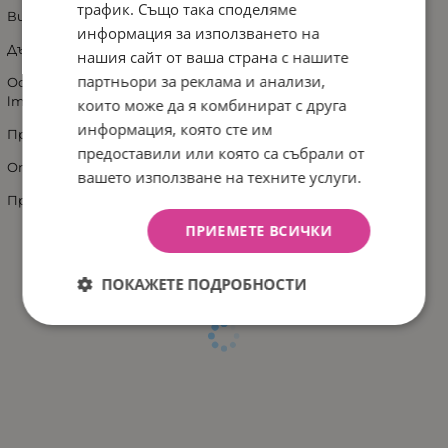
трафик. Също така споделяме
Височина на глобуса, заедно със стойката - 36 см.
информация за използването на
Дължина на кабела - 150 см.
нашия сайт от ваша страна с нашите
партньори за реклама и анализи,
Осветителното тяло е енергоспестяващо /2W/E14/160
lm/3000K/.
които може да я комбинират с друга
информация, която сте им
Предлага се в картонена кутия и е подходящ за подарък.
предоставили или която са събрали от
Отговаря на всички изисквания за безопасност.
вашето използване на техните услуги.
Произведен в Италия
ПРИЕМЕТЕ ВСИЧКИ
ПОКАЖЕТЕ ПОДРОБНОСТИ