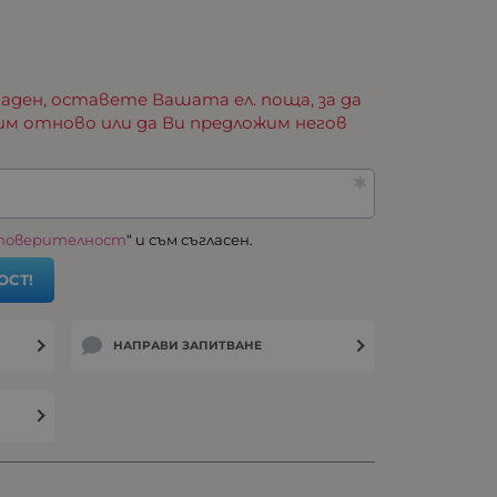
аден, оставете Вашата ел. поща, за да
им отново или да Ви предложим негов
 поверителност
“ и съм съгласен.
ОСТ!
НАПРАВИ ЗАПИТВАНЕ