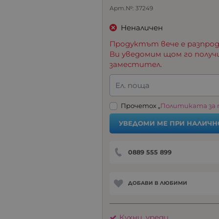
Арт.№:
37249
Неналичен
Продуктът вече е разпрод
Ви уведомим щом го получ
заместител.
Ел. поща
Прочетох „
Политиката за
УВЕДОМИ МЕ ПРИ НАЛИЧН
0889 555 899
ДОБАВИ В ЛЮБИМИ
Кухни, уреди