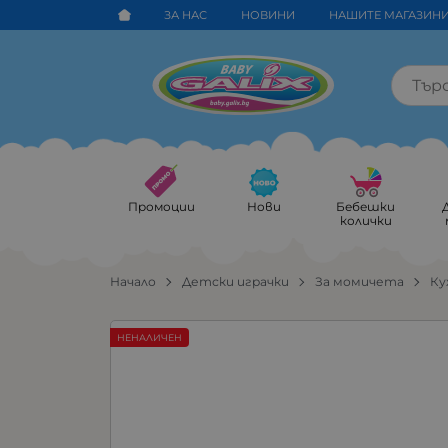
ЗА НАС
НОВИНИ
НАШИТЕ МАГАЗИН
Промоции
Нови
Бебешки
колички
Начало
Детски играчки
За момичета
Ку
НЕНАЛИЧЕН