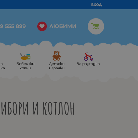
ВХОД
ЛЮБИМИ
9 555 899
ка
Бебешки
Детски
За разходка
ика
храни
играчки
РИБОРИ И КОТЛОН