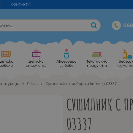
И
КОНТАКТИ
088
Детски
Детски
Аксесоари
Текстилни
Бебеш
мебели
столчета
за бебе
продукти
козмет
хни, уреди
Pilsan
Сушилник с прибори и котлон 03337
СУШИЛНИК С П
03337