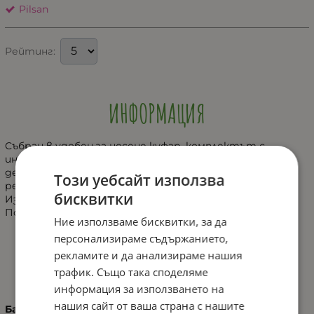
Pilsan
Рейтинг:
ИНФОРМАЦИЯ
Събран в удобен за носене куфар, комплектът с
инструменти на Pilsan ще предостави на Вашето
дете възможност за часове забавни игри прекарани в
Този уебсайт използва
ремонтни дейности у дома или навън.
бисквитки
Изработен от изцяло нетоксични материали.
Подходящ за деца над 3 годишна възраст.
Ние използваме бисквитки, за да
персонализираме съдържанието,
рекламите и да анализираме нашия
ХАРАКТЕРИСТИКИ
трафик. Също така споделяме
информация за използването на
нашия сайт от ваша страна с нашите
Баркод (ISBN, UPC, др.)