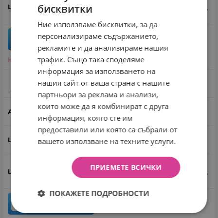
74.99
€
146.67
лв.
бисквитки
/
Ние използваме бисквитки, за да
персонализираме съдържанието,
бр.
КУПИ
рекламите и да анализираме нашия
трафик. Също така споделяме
Направи запитване
информация за използването на
нашия сайт от ваша страна с нашите
BEIGE
партньори за реклама и анализи,
които може да я комбинират с друга
10627994
информация, която сте им
предоставили или която са събрали от
Бежов
вашето използване на техните услуги.
ПРИЕМЕТЕ ВСИЧКИ
74.99
€
146.67
лв.
/
ПОКАЖЕТЕ ПОДРОБНОСТИ
бр.
КУПИ