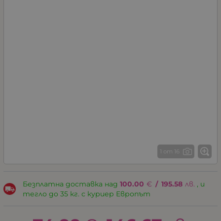
1 от 16
Безплатна доставка над
100.00
€
/
195.58
лв.
, и
тегло до 35 кг. с куриер Европът