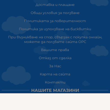
Доставка и плащане
Общи условия за ползване
Политиката за поверителност
Политика за използване на бисквитки
При възникване на спор, свързан с покупка онлайн,
можете да ползвате сайта ОРС
Вашите права
Отказ от сделка
За Нас
Карта на сайта
Контакти
НАШИТЕ МАГАЗИНИ
ГАЛИКС София ДЪРВЕНИЦА
ж.к. Дървеница, бул. „Климент Охридски“ 23
тел: 0884555899