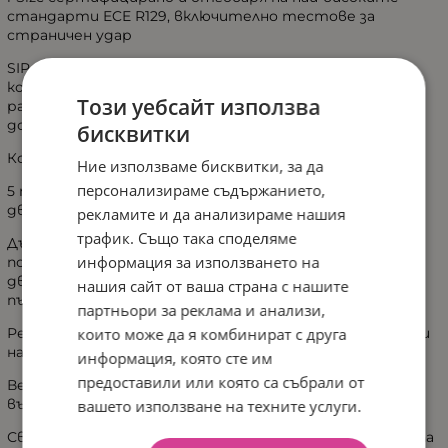
стандарти ECE R129, включително тестове за
страничен удар
SIP pod – допълнителен страничен защитен модул,
който създава разширена зона за безопасност и
Този уебсайт използва
работи съвместно с вътрешната EPP пяна за по-
добро поглъщане на енергията при сблъсък
бисквитки
Комфорт
Ние използваме бисквитки, за да
персонализираме съдържанието,
5 позиции на наклон – независимо от посоката на
движение
рекламите и да анализираме нашия
трафик. Също така споделяме
Дълбоки ъгли на наклон – 147° при монтаж обратно на
информация за използването на
посоката на движение и 127° при монтаж по посока на
движение – за максимален комфорт при дълги
нашия сайт от ваша страна с нашите
пътувания
партньори за реклама и анализи,
които може да я комбинират с друга
Регулируема с една ръка облегалка за глава с 6 позиции
на височина
информация, която сте им
предоставили или която са събрали от
Вентилационни панели в корпуса за оптимална
въздушна циркулация дори при дълги пътувания
вашето използване на техните услуги.
Сваляеми вложки за индивидуален комфорт и подкрепа