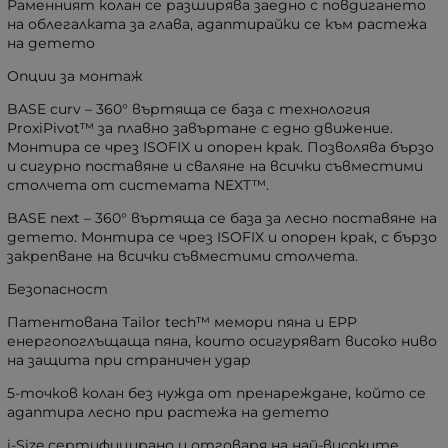
Раменният колан се разширява заедно с повдигането
на облегалката за глава, адаптирайки се към растежа
на детето
Опции за монтаж
BASE curv – 360° въртяща се база с технология
ProxiPivot™ за плавно завъртане с едно движение.
Монтира се чрез ISOFIX и опорен крак. Позволява бързо
и сигурно поставяне и сваляне на всички съвместими
столчета от системата NEXT™.
BASE next – 360° въртяща се база за лесно поставяне на
детето. Монтира се чрез ISOFIX и опорен крак, с бързо
закрепване на всички съвместими столчета.
Безопасност
Патентована Tailor tech™ мемори пяна и EPP
енергопоглъщаща пяна, които осигуряват високо ниво
на защита при страничен удар
5-точков колан без нужда от пренареждане, който се
адаптира лесно при растежа на детето
i-Size сертифицирано и отговаря на най-високите