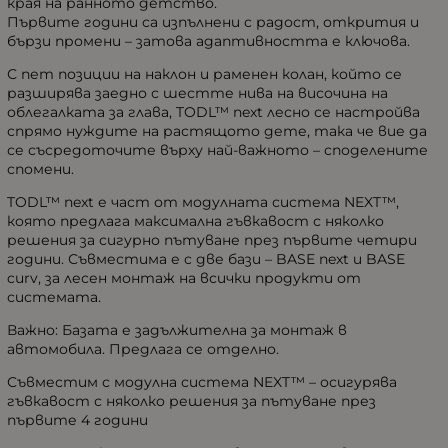
края на ранното детство.
Първите години са изпълнени с радост, открития и
бързи промени – затова адаптивността е ключова.
С пет позиции на наклон и раменен колан, който се
разширява заедно с шестте нива на височина на
облегалката за глава, TODL™ next лесно се настройва
спрямо нуждите на растящото дете, така че вие да
се съсредоточите върху най-важното – споделените
спомени.
TODL™ next е част от модулната система NEXT™,
която предлага максимална гъвкавост с няколко
решения за сигурно пътуване през първите четири
години. Съвместима е с две бази – BASE next и BASE
curv, за лесен монтаж на всички продукти от
системата.
Важно: Базата е задължителна за монтаж в
автомобила. Предлага се отделно.
Съвместим с модулна система NEXT™ – осигурява
гъвкавост с няколко решения за пътуване през
първите 4 години