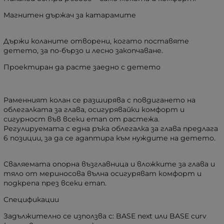
Магнитен държач за катарамите
Държи коланите отворени, когато поставяте
детето, за по-бързо и лесно закопчаване.
Проектиран да расте заедно с детето
Раменният колан се разширява с повдигането на
облегалката за глава, осигурявайки комфорт и
сигурност във всеки етап от растежа.
Регулируемата с една ръка облегалка за глава предлага
6 позиции, за да се адаптира към нуждите на детето.
Сваляемата опорна възглавница и вложките за глава и
тяло от мериносова вълна осигуряват комфорт и
подкрепа през всеки етап.
Спецификации
Задължително се използва с: BASE next или BASE curv