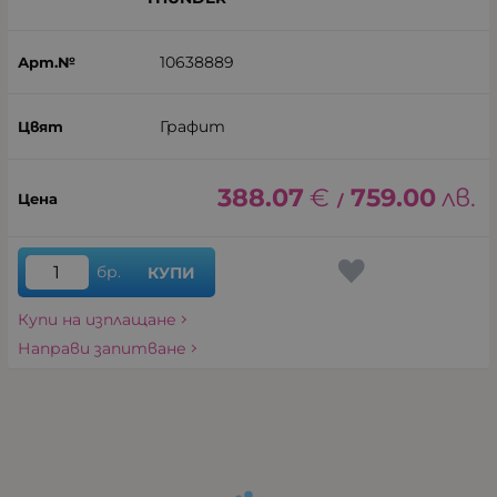
10638889
Графит
388.07
€
759.00
лв.
/
бр.
КУПИ
Купи на изплащане
Направи запитване