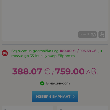
1 от 19
Безплатна доставка над
100.00
€
/
195.58
лв.
, и
тегло до 35 кг. с куриер Европът
388.07
€
759.00
лв.
/
В наличност
ИЗБЕРИ ВАРИАНТ