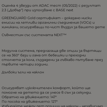
Оценка 4 звезди от ADAC тест (05/2022) с резултат
2.3 („Добър“) при използване с BASE next
GREENGUARD Gold сертификат – доказано ниски
емисии на летливи органични съединения (VOCs) и
химикали, осигуряващи по-чист въздух за вашето дете
Съвместим със системата NEXT™
Модулна система, предлагаща две опции за въртящи
се на 360° бази и гама от бебешки и преходни
столчета за кола, създадени за гъвкаво пътуване през
първите четири години.
Дълбоки ъгли на наклон
Осигуряват изключителен комфорт, който ще
помогне на детето да се унесе в сън за секунди.
Обратно на движението: 147°
По посока на движението: 127°
Избирайте между пет позиции на наклон – независимо