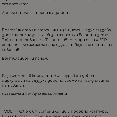
от посоката.
Допълнителна странична защита
Поставянето на страничния защитен модул създава
допълнителна зона за безопасност за вашето дете.
Той, патентованата Tailor tech™ мемори пяна и EPP
енергопоглъщащата пяна издигат безопасността на
ново ниво.
Вентилационни панели
Разположени в корпуса, те осигуряват добра
циркулация на въздуха дори по време на най-дългите
пътувания.
Елегантен и съвременен дизайн
TODL™ next е с изчистени линии и модерни контури.
Никакви остри ръбове – само мекота и комфорт.