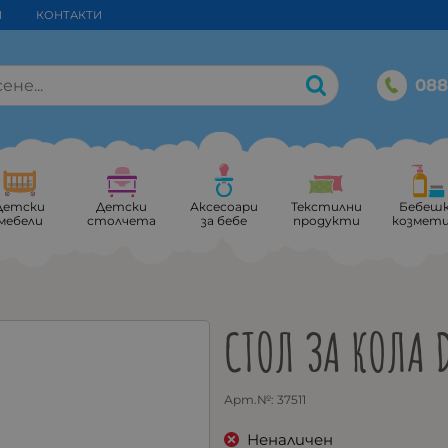
И
КОНТАКТИ
088
Детски
Детски
Аксесоари
Текстилни
Бебеш
мебели
столчета
за бебе
продукти
козмет
СТОЛ ЗА КОЛА 
Арт.№:
37511
Неналичен