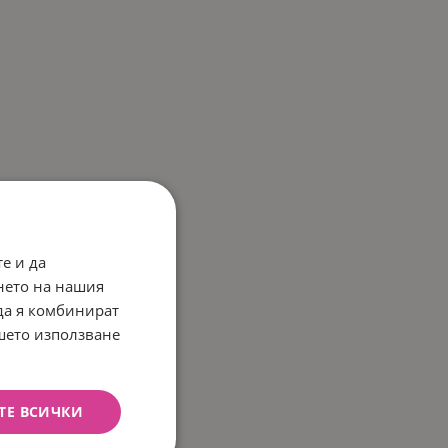
е и да
нето на нашия
 да я комбинират
ашето използване
ТЕ ВСИЧКИ