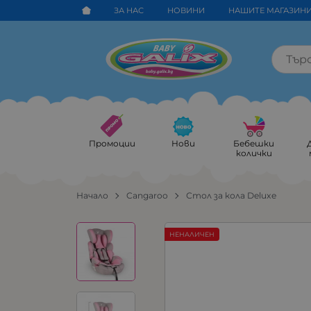
ЗА НАС
НОВИНИ
НАШИТЕ МАГАЗИН
Промоции
Нови
Бебешки
колички
Начало
Cangaroo
Стол за кола Deluxe
НЕНАЛИЧЕН