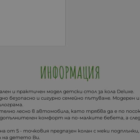
ИНФОРМАЦИЯ
лен и практичен модел детски стол за кола Deluxe.
дно безопасно и сигурно семейно пътуване. Модерен и
илограма.
лно лесно в автомобила, като трябва да е по посок
допълнителен комфорт на по-малките бебета, а след
 от 5 - точковия предпазен колан с меки подплънки, 
 на детето Ви.