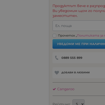
Продуктът вече е разпрод
Ви уведомим щом го получ
заместител.
Ел. поща
Прочетох „
Политиката за
УВЕДОМИ МЕ ПРИ НАЛИЧН
0889 555 899
ДОБАВИ В ЛЮБИМИ
Cangaroo
Рейтинг: