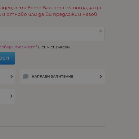
аден, оставете Вашата ел. поща, за да
им отново или да Ви предложим негов
 поверителност
“ и съм съгласен.
ОСТ!
НАПРАВИ ЗАПИТВАНЕ