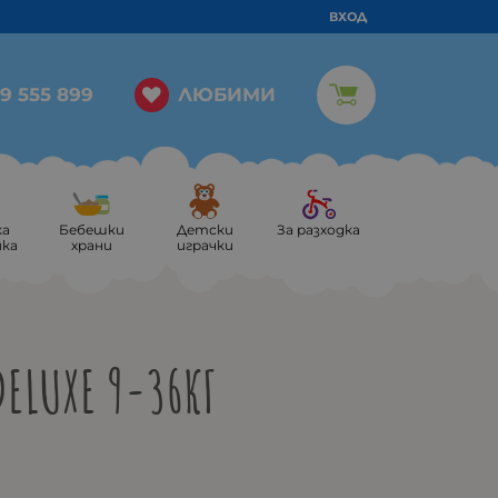
ВХОД
ЛЮБИМИ
9 555 899
ка
Бебешки
Детски
За разходка
ика
храни
играчки
DELUXE 9-36КГ