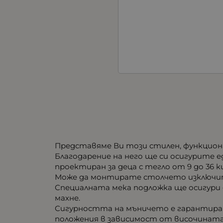
Представяме Ви този стилен, функциона
Благодарение на него ще си осигурите е
проектиран за деца с тегло от 9 до 36 к
Може да монтирате столчето изключите
Специалната мека подложка ще осигури 
махне.
Сигурността на мъничето е гарантирана
положения в зависимост от височината