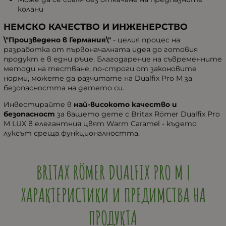
колани
НЕМСКО КАЧЕСТВО И ИНЖЕНЕРСТВО
\"Произведено в Германия\"
- целия процес на
разработка от първоначалната идея до готовия
продукт е в едни ръце. Благодарение на съвременните
методи на тестване, по-строги от законовите
норми, можете да разчитате на Dualfix Pro M за
безопасността на детето си.
Инвестирайте в
най-високото качество и
безопасност
за вашето дете с Britax Römer Dualfix Pro
M LUX в елегантния цвят Warm Caramel - където
луксът среща функционалността.
BRITAX RÖMER DUALFIX PRO M |
ХАРАКТЕРИСТИКИ И ПРЕДИМСТВА НА
ПРОДУКТА