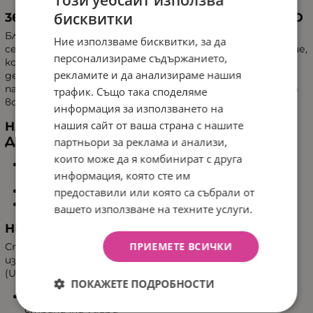
бисквитки
360° ВЪРТЕНЕ ЗА МАКСИМАЛНО УДОБСТВО
Благодарение на
360° въртенето
столчето може да
Ние използваме бисквитки, за да
се използва както срещу, така и по посока на движение,
персонализираме съдържанието,
което прави настаняването и изваждането на
рекламите и да анализираме нашия
детето от колата лесно дори в най-тесните
паркинги. Можете лесно да завъртате столчето от
трафик. Също така споделяме
всяко положение, без да безпокоите малчето.
информация за използването на
нашия сайт от ваша страна с нашите
НАЙ-ДЪЛГО ВРЕМЕ СРЕЩУ ПОСОКАТА НА
ДВИЖЕНИЕ
партньори за реклама и анализи,
които може да я комбинират с друга
Срещу посоката на движение:
61-105 см
информация, която сте им
(препоръчително до 4-годишна възраст)
По посоката на движение:
76-105 см
предоставили или която са събрали от
Максимално тегло: 19 кг
вашето използване на техните услуги.
НЕПРЕВЪЗХОДЕНА БЕЗОПАСНОСТ
ПРИЕМЕТЕ ВСИЧКИ
Столчето е разработено според по-строги
изисквания от действащия индустриален стандарт
(UN R129 i-Size). Включва:
ПОКАЖЕТЕ ПОДРОБНОСТИ
Оптимизирана SICT система
за защита при
странични удари