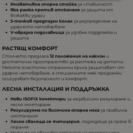
Иновативна опорна стойка
за стабилност
Якa рамка против отскачане
за защита от
всякакви удари
5-точков предпазен колан
за разпределяне на
ударното натоварване
V-образна подглавница
за удобна поддръжка и
защита
РАСТЯЩ КОМФОРТ
Столчето предлага
12 положения на наклон
и
достатъчно пространство за растежа на детето.
Меките еластични странични крила защитават от
ударно натоварване, а специалните мeki презрамки
осигуряват безопасност и комфорт.
ЛЕСНА ИНСТАЛАЦИЯ И ПОДДРЪЖКА
Нови ISOFIX конектори
за независимо регулиране и
лесно монтиране
Регулируема по височина опорна нога
за правилна
инсталация
Лесно сваляща се тапицерия
, подходяща за пране в
пералня
Може да се сваля без откачане на предпазните