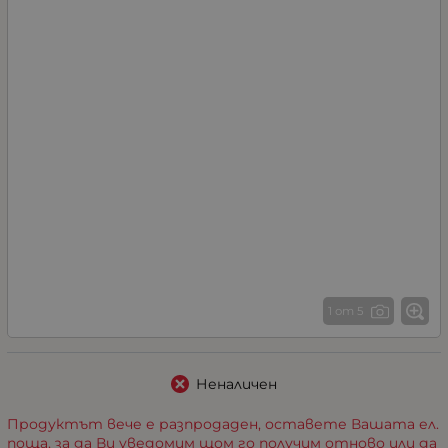
1 от 5
Неналичен
Продуктът вече е разпродаден, оставете Вашата ел.
поща, за да Ви уведомим щом го получим отново или да