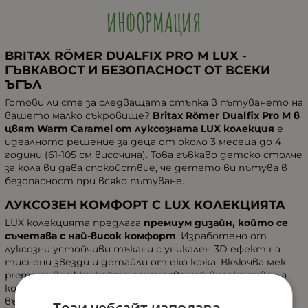
ИНФОРМАЦИЯ
BRITAX RÖMER DUALFIX PRO M LUX -
ГЪВКАВОСТ И БЕЗОПАСНОСТ ОТ ВСЕКИ
ЪГЪЛ
Готови ли сте за следващата стъпка в пътуването на
вашето малко съкровище?
Britax Römer Dualfix Pro M в
цвят Warm Caramel от луксозната LUX колекция
е
идеалното решение за деца от около 3 месеца до 4
години (61-105 см височина). Това гъвкаво детско столче
за кола ви дава спокойствие, че детето ви пътува в
безопасност при всяко пътуване.
ЛУКСОЗЕН КОМФОРТ С LUX КОЛЕКЦИЯТА
LUX колекцията предлага
премиум дизайн, който се
съчетава с най-висок комфорт
. Изработено от
луксозни устойчиви тъкани с уникален 3D ефект на
тиснени звезди и детайли от еко кожа. Включва мек
premium вложка, който осигурява най-високо ниво на
комфорт благодарение на допълнителната
възглавничка за главата.
Този уебсайт използва