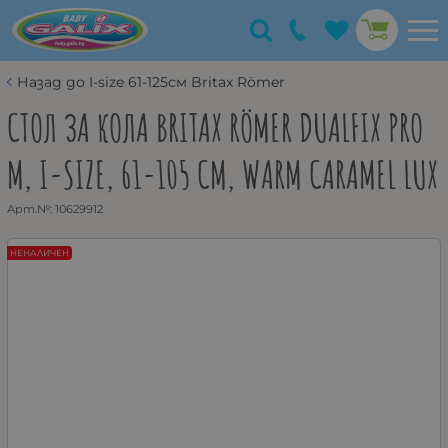
Назад до I-size 61-125см Britax Römer
СТОЛ ЗА КОЛА BRITAX RÖMER DUALFIX PRO
M, I-SIZE, 61-105 СМ, WARM CARAMEL LUX
Арт.№:
10629912
НЕНАЛИЧЕН