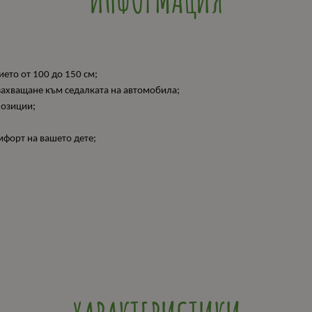
-150 см);
лзва по посока на движението от 100 
игурност и лесно захващане към седалката на а
на в 10 позиции;
олям комфорт;
то допринасят за по-голям комф