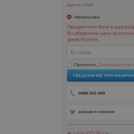
Арт.№:
47518
Неналичен
Продуктът вече е разпрод
Ви уведомим щом го получ
заместител.
Ел. поща
Прочетох „
Политиката за
УВЕДОМИ МЕ ПРИ НАЛИЧН
0889 555 899
ДОБАВИ В ЛЮБИМИ
I-size 100-150 см