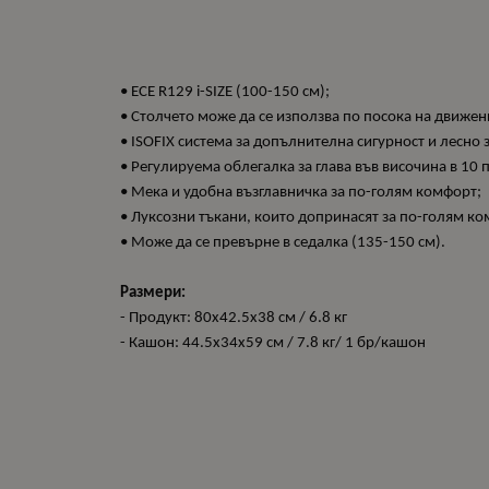
• ECE R129 i-SIZE (100
• Столчето може да се изпо
• ISOFIX система за допълнителна с
• Регулируема облегалка за глава във височи
• Мека и удобна възглавничка за по-г
• Луксозни тъкани, кои
• Може да се превърне в седалка (135-150 см).
Размери:
- Продукт: 80x42.5x38 см / 6.8 кг
- Кашон: 44.5x34x59 см / 7.8 кг/ 1 бр/кашон