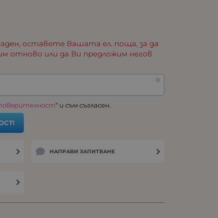
аден, оставете Вашата ел. поща, за да
им отново или да Ви предложим негов
 поверителност
“ и съм съгласен.
ОСТ!
НАПРАВИ ЗАПИТВАНЕ