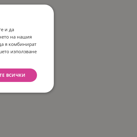
е и да
нето на нашия
 да я комбинират
ашето използване
ТЕ ВСИЧКИ