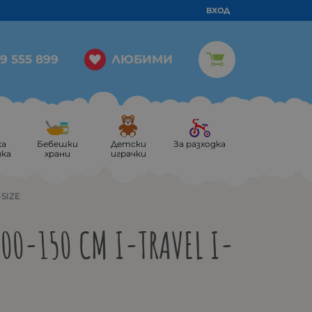
ВХОД
ЛЮБИМИ
9 555 899
ка
Бебешки
Детски
За разходка
ика
храни
играчки
-SIZE
00-150 СМ I-TRAVEL I-