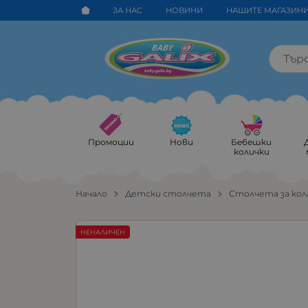
ЗА НАС
НОВИНИ
НАШИТЕ МАГАЗИН
Промоции
Нови
Бебешки
колички
Начало
Детски столчета
Столчета за кол
НЕНАЛИЧЕН