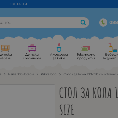
И
КОНТАКТИ
088
Детски
Детски
Аксесоари
Текстилни
Бебеш
мебели
столчета
за бебе
продукти
козмет
а
I-size 100-150 см
Kikka boo
Стол за кола 100-150 см i-Travel i
СТОЛ ЗА КОЛА 1
SIZE