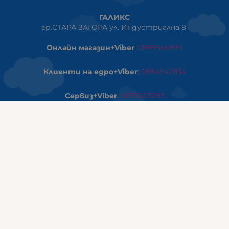
ГАЛИКС
гр.СТАРА ЗАГОРА ул. Индустриална 8
Онлайн магазин+Viber
:
0889555899
Клиенти на едро+Viber
:
0884942834
Сервиз+Viber
:
0879603293
Работно време:
понеделник - петък: 09:00ч -19:30ч
събота: 09:30ч - 18:00ч
неделя - почивен ден
ГАЛИКС Варна
гр.ВАРНА ул. Александър Дякович 45 (под хотел Golden
Tulip)
тел:
0884810555