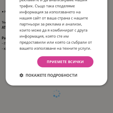
трафик. Също така споделяме
информация за използването на
• Може да се превърне в седалка (135-150 см).
нашия сайт от ваша страна с нашите
Тествано в съответствие с
Регламент за изпитване ECE R129/03
от
партньори за реклама и анализи,
ATS San Marino
.
които може да я комбинират с друга
информация, която сте им
Размери:
предоставили или която са събрали от
- Продукт:
44.5х39х67-90 см /
5.3 кг
вашето използване на техните услуги.
- Кашон:
45.5x42x66.5 см / 12.6 кг / 2 бр/кашон
ПРИЕМЕТЕ ВСИЧКИ
ПОКАЖЕТЕ ПОДРОБНОСТИ