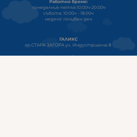
Работно време:
понеделник-петък:10:00ч-20:00ч
събота: 10:00ч - 18:00ч
неделя: почивен ден
ГАЛИКС
гр.СТАРА ЗАГОРА ул. Индустриална 8
Онлайн магазин+Viber
:
0889555899
Клиенти на едро+Viber
:
0884942834
Сервиз+Viber
:
0879603293
Работно време:
понеделник - петък: 09:00ч -19:30ч
събота: 09:30ч - 18:00ч
неделя - почивен ден
ГАЛИКС Варна
гр.ВАРНА ул. Александър Дякович 45 (под хотел Golden