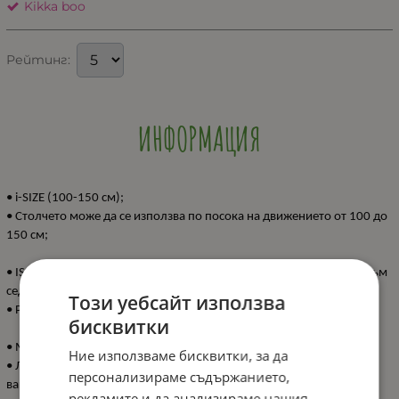
Kikka boo
Рейтинг:
ИНФОРМАЦИЯ
• i-SIZE (100-150 см);
• Столчето може да се използва по посока на движението от 100 до
150 см;
• ISOFIX система за допълнителна сигурност и лесно захващане към
седалката на автомобила;
Този уебсайт използва
• Регулируема облегалка за глава във височина в 8 позиции;
бисквитки
• Мека и удобна седалка;
Ние използваме бисквитки, за да
• Луксозни тъкани, които допринасят за по-голям комфорт на
персонализираме съдържанието,
вашето дете;
рекламите и да анализираме нашия