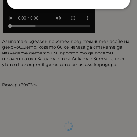
Лампата е идеален приятел през тъмните часове на
денонощието, когато ви се налага да станете да
нагледате детето или просто то да посети
тоалетна или вашата стая. Леката светлина носи
уют и комфорт в детската стая или коридора.
Размери:30х23см