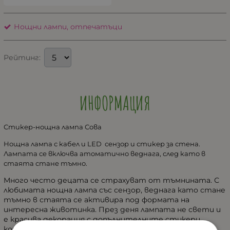
Нощни лампи, отпечатъци
Рейтинг:
ИНФОРМАЦИЯ
Стикер-нощна лампа Сова
Нощна лампа с кабел и LED сензор и стикер за стена.
Лампата се включва атоматично веднага, след като в
стаята стане тъмно.
Много често децата се страхуват от тъмнината. С
любимата нощна лампа със сензор, веднага като стане
тъмно в стаята се активира под формата на
интересна животинка. През деня лампата не свети и
е красива декорация с допълнителните стикери,
които са в комплекта.