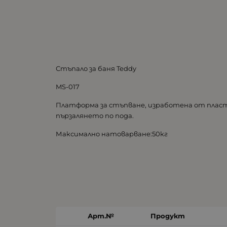
Стъпало за баня Teddy
MS-017
Платформа за стъпване, изработена от плас
пързалянето по пода.
Максимално натоварване:50кг
Арт.№
Продукт