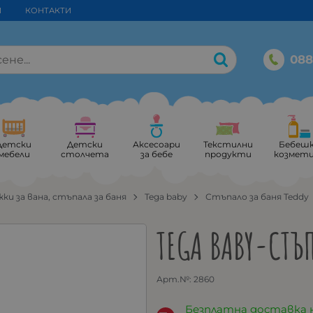
И
КОНТАКТИ
088
Детски
Детски
Аксесоари
Текстилни
Бебеш
мебели
столчета
за бебе
продукти
козмет
ки за вана, стъпала за баня
Tega baby
Стъпало за баня Teddy
TEGA BABY-СТЪ
Арт.№:
2860
Безплатна доставка 