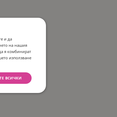
е и да
нето на нашия
 да я комбинират
ашето използване
ТЕ ВСИЧКИ