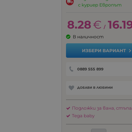
с куриер Европът
8.28
€
16.1
/
В наличност
ИЗБЕРИ ВАРИАНТ
0889 555 899
ДОБАВИ В ЛЮБИМИ
Подложки за вана, стъпа
Tega baby