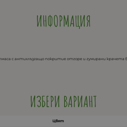
ИНФОРМАЦИЯ
тмаса с антихлъзгащо покритие отгоре и гумирани крачета
ИЗБЕРИ ВАРИАНТ
Цвят