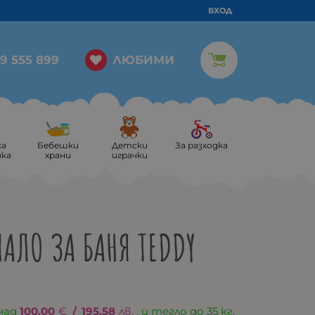
ВХОД
ЛЮБИМИ
9 555 899
ка
Бебешки
Детски
За разходка
ика
храни
играчки
ПАЛО ЗА БАНЯ TEDDY
над
100.00
€
/
195.58
лв.
, и тегло до 35 кг.