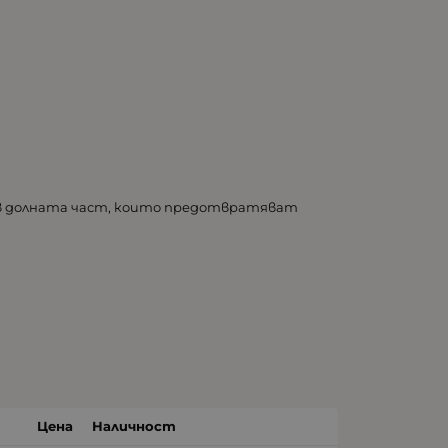
 в долната част, които предотвратяват
Цена
Наличност