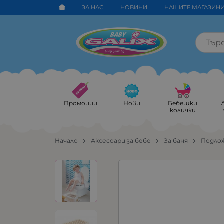
ЗА НАС
НОВИНИ
НАШИТЕ МАГАЗИН
Промоции
Нови
Бебешки
колички
Начало
Аксесоари за бебе
За баня
Подлож