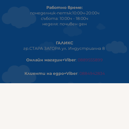
Работно време:
понеделник-петък:10:00ч-20:00ч
събота: 10:00ч - 18:00ч
неделя: почивен ден
ГАЛИКС
гр.СТАРА ЗАГОРА ул. Индустриална 8
Онлайн магазин+Viber
:
0889555899
Клиенти на едро+Viber
:
0884942834
Сервиз+Viber
:
0879603293
Работно време:
понеделник - петък: 09:00ч -19:30ч
събота: 09:30ч - 18:00ч
неделя - почивен ден
ГАЛИКС Варна